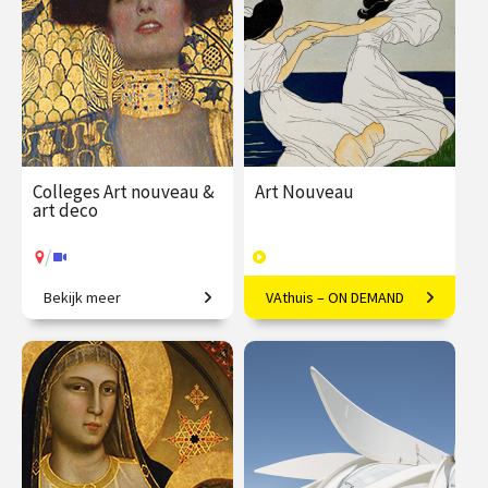
Colleges Art nouveau &
Art Nouveau
art deco
/
Bekijk meer
VAthuis – ON DEMAND
Restyling van de wereld.
Vloeiende vernieuwing in
Europa
€ 345.00
vanaf 22
€ 169.00
40
sep.
afleveringen
Speeltijd 10 uur
/
Op locatie of online
VAthuis