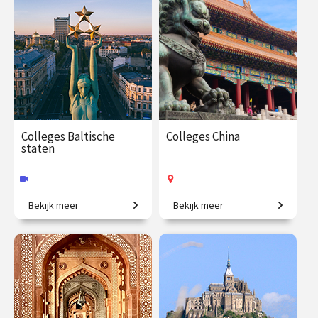
€ 65.00 / €
vanaf 7
€ 195.00
vanaf 24
90.00
sep.
sep.
Op locatie
Online
Colleges Baltische
Colleges China
staten
Bekijk meer
Bekijk meer
Tussen grootmachten: het
Oeroude culturen,
verleden en heden van de
verborgen schatten en
Baltische staten.
moderne tijden
€ 288.00
vanaf 30
€ 195.00
vanaf 26
jan.
jan.
Online
Op locatie