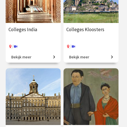
Colleges India
Colleges Kloosters
/
/
Bekijk meer
Bekijk meer
Een grootmacht in opkomst.
Forten van rust, regelmaat
en contemplatie.
€ 195.00
vanaf 22
€ 195.00
vanaf 21
okt.
okt.
/
/
Op locatie of online
Op locatie of online