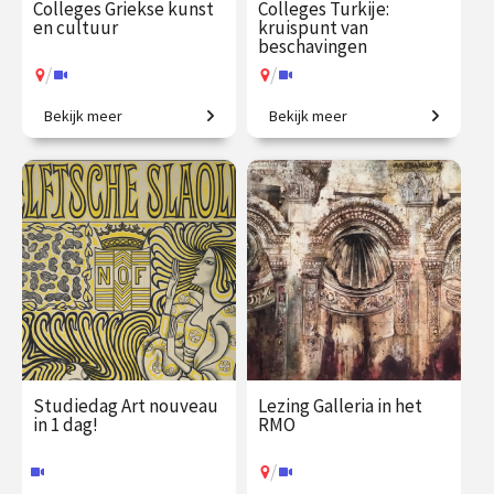
Colleges Griekse kunst
Colleges Turkije:
en cultuur
kruispunt van
beschavingen
/
/
Bekijk meer
Bekijk meer
Ontdek de wereld van de
De prehistorie van Anatolië
oude Grieken.
tot de moderne republiek.
€ 217.00
vanaf 21
€ 217.00
vanaf 3
sep.
nov.
/
/
Op locatie of online
Op locatie of online
Studiedag Art nouveau
Lezing Galleria in het
in 1 dag!
RMO
/