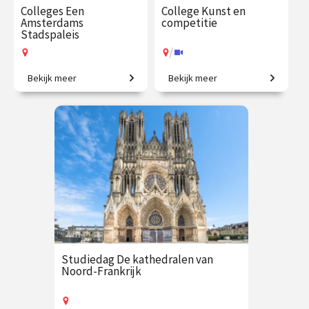
Colleges Een
College Kunst en
Amsterdams
competitie
Stadspaleis
/
Bekijk meer
Bekijk meer
Duik in de geschiedenis van
Vriendschap, strijd en
het imposante Paleis op de
inspiratie.
Dam in deze 3 colleges met
Arianne Deligianis
€ 109.00
vanaf 10
€ 35.00
vanaf 13
sep.
okt.
Op locatie
/
Op locatie of online
Studiedag De kathedralen van
Noord-Frankrijk