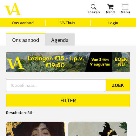
Zoeken
Mand
Menu
Home
Ons aanbod
Agenda
VAthuis
Over ons
Vragen?
Cadeaubon
Huis Vasari
Login
Ons aanbod
VA Thuis
Login
Ons aanbod
Agenda
ZOEK
FILTER
Resultaten:
86