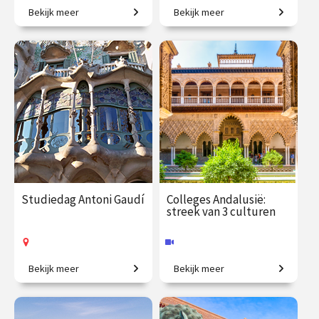
Bekijk meer
Bekijk meer
Van krullerig en flamboyant
Op ontdekkingstocht naar
tot strak en geometrisch.
verborgen verhalen.
€ 65.00
vanaf 1
€ 19.50
vanaf 5
okt.
sep.
Online
/
Op locatie of online
Studiedag Antoni Gaudí
Colleges Andalusië:
streek van 3 culturen
Bekijk meer
Bekijk meer
Ter ere van Gaudí Year 2026.
Hoe joden, moslims en
christenen met elkaar
samenleefden