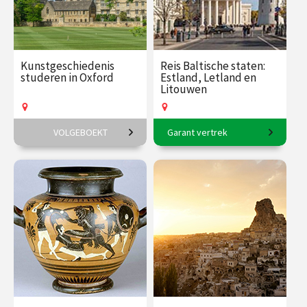
Kunstgeschiedenis
Reis Baltische staten:
studeren in Oxford
Estland, Letland en
Litouwen
VOLGEBOEKT
Garant vertrek
6-daagse reis o.l.v. Frederike
11-daagse reis o.l.v. Frederik
Upmeijer.
Erens.
€ 1785.00
vanaf 18
€ 3145.00
vanaf 17
aug.
aug.
Op locatie
Op locatie