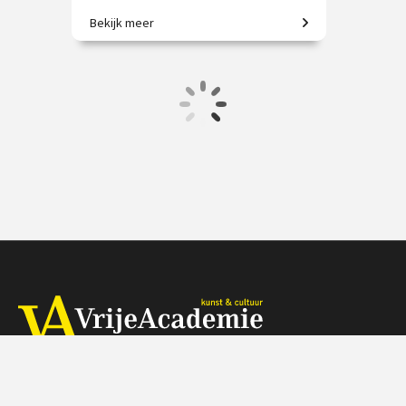
Bekijk meer
Gotische grootheid: Amiens,
Beauvais, Chartres en meer!
€ 65.00 / € 90.00
vanaf 2 sep.
Op locatie
Herengracht 368, 1016 CH Amsterdam