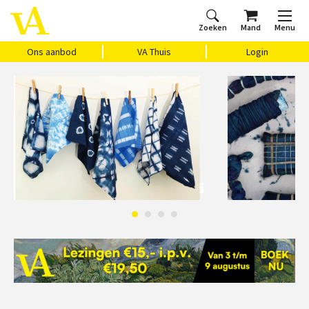
Zoeken
Mand
Menu
Home
Ons aanbod
Agenda
VAthuis
Over ons
Vragen?
Cadeaubon
Huis Vasari
Login
Ons aanbod
VA Thuis
Login