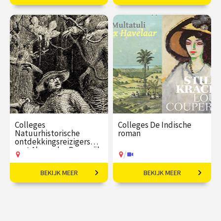
7-daagse reis o.l.v. Robert-
Creëer je eigen literaire
Jan Muller.
handtekening en
personaliseer je boeken!
€ 2395,00
vanaf 02
€ 89,00
vanaf 16
nov
aug
Op locatie
Op locatie
Colleges
Colleges De Indische
Natuurhistorische
roman
ontdekkingsreizigers
met Alexander Reeuwijk
/
BEKIJK MEER
BEKIJK MEER
In het spoor van de grote
Koloniale erfenis in de
natuurhistorische
moderne Nederlandse
ontdekkingsreizigers.
literatuur.
€ 109,00
vanaf 16
€ 195,00
vanaf 25