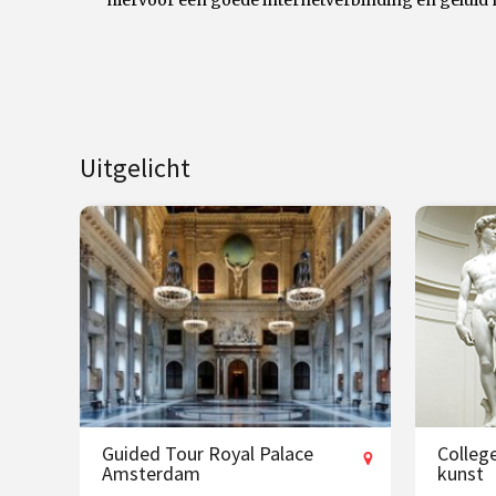
hiervoor een goede internetverbinding en geluid 
Uitgelicht
Guided Tour Royal Palace
College
Amsterdam
kunst