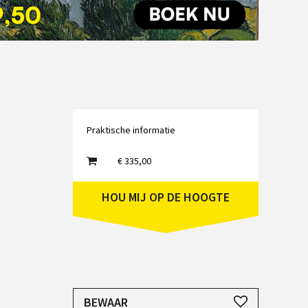
Emailadres
Praktische informatie
€ 335,00
HOU MIJ OP DE HOOGTE
JE HEBT EEN ACCOUNT NODIG
BEWAAR