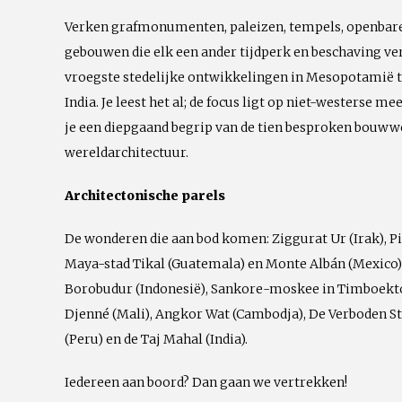
Verken grafmonumenten, paleizen, tempels, openbare
gebouwen die elk een ander tijdperk en beschaving v
vroegste stedelijke ontwikkelingen in Mesopotamië to
India. Je leest het al; de focus ligt op niet-westerse 
je een diepgaand begrip van de tien besproken bouwwe
wereldarchitectuur.
Architectonische parels
De wonderen die aan bod komen: Ziggurat Ur (Irak), P
Maya-stad Tikal (Guatemala) en Monte Albán (Mexico),
Borobudur (Indonesië), Sankore-moskee in Timboekto
Djenné (Mali), Angkor Wat (Cambodja), De Verboden St
(Peru) en de Taj Mahal (India).
Iedereen aan boord? Dan gaan we vertrekken!