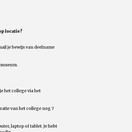
op locatie?
mail je bewijs van deelname
n museum.
 het college via het
ratie van het college nog 7
er, laptop of tablet. Je hebt