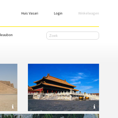
Huis Vasari
Login
Winkelwagen
Login
deaubon
Emailadres
Wachtwoord
Ik wil ingelogd blijven
WACHTWOORD VERGETEN
Nog geen account, meld je
hier
aan.