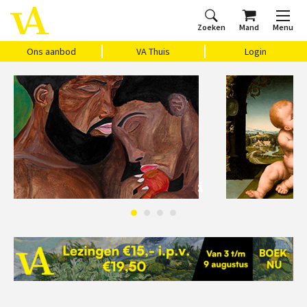
Zoeken
Mand
Menu
Home
Ons aanbod
Agenda
VAthuis
Over ons
Vragen?
Cadeaubon
Huis Vasari
Login
Ons aanbod
VA Thuis
Login