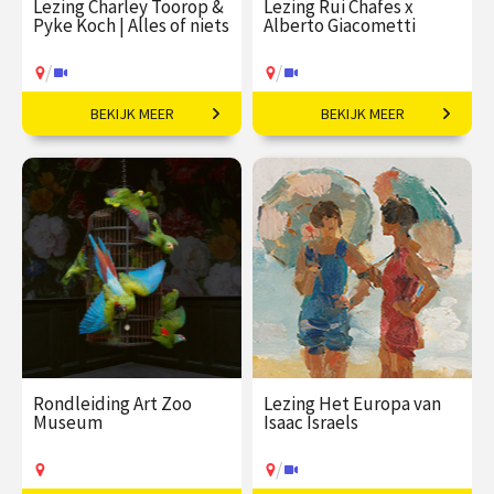
Lezing Charley Toorop &
Lezing Rui Chafes x
Pyke Koch | Alles of niets
Alberto Giacometti
/
/
BEKIJK MEER
BEKIJK MEER
Vrienden, geliefden of
Ontmoeting tussen twee
rivalen?
grootmeesters.
€ 19,50
vanaf 29
€ 19,50
vanaf 07
aug
sep
/
/
Op locatie of online
Op locatie of online
Rondleiding Art Zoo
Lezing Het Europa van
Museum
Isaac Israels
/