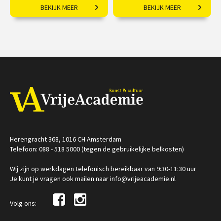
BEKIJK MEER
BEKIJK MEER
Ontdek het nieuwste
Een leven in beweging
museum in Amsterdam!
door een turbulent
Europa.
€ 32,50
vanaf 06
€ 19,50
sep
Op locatie
/
Op locatie of online
Herengracht 368, 1016 CH Amsterdam
Telefoon: 088 - 518 5000 (tegen de gebruikelijke belkosten)
Wij zijn op werkdagen telefonisch bereikbaar van 9:30-11:30 uur
Je kunt je vragen ook mailen naar info@vrijeacademie.nl
Volg ons: