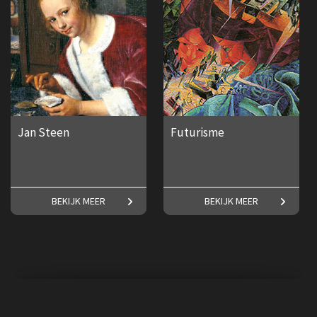
Jan Steen
Futurisme
Maak kennis met een van
Frederike Upmeijer over het
BEKIJK MEER
BEKIJK MEER
Nederlands bekendste
Futurisme.
schilders!
€ 17,50
€ 17,50