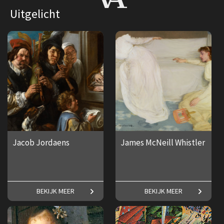
Uitgelicht
Jacob Jordaens
James McNeill Whistler
Een groots en geestig oeuvre.
Alles over de Amerikaanse
BEKIJK MEER
BEKIJK MEER
kunstschilder James McNeill
Whistler.
€ 17,50
€ 17,50