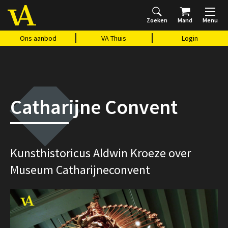
Zoeken
Mand
Menu
Home
Ons aanbod
Agenda
VAthuis
Over ons
Vragen?
Cadeaubon
Huis Vasari
Login
Ons aanbod
VA Thuis
Login
Catharijne Convent
Kunsthistoricus Aldwin Kroeze over
Museum Catharijneconvent