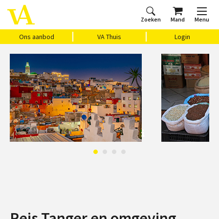
Zoeken
Mand
Menu
Home
Ons aanbod
Agenda
VAthuis
Over ons
Vragen?
Cadeaubon
Huis Vasari
Login
Ons aanbod
VA Thuis
Login
Reis Tanger en omgeving