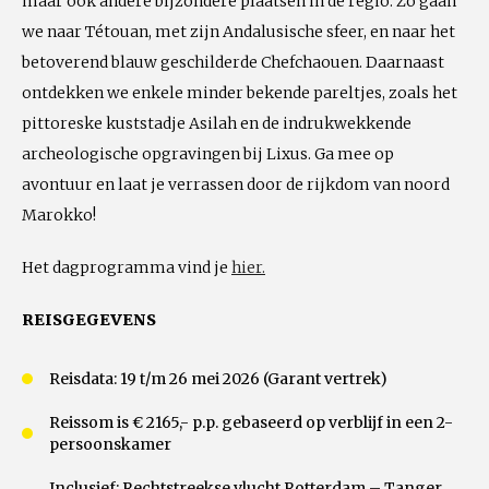
maar ook andere bijzondere plaatsen in de regio. Zo gaan
we naar Tétouan, met zijn Andalusische sfeer, en naar het
betoverend blauw geschilderde Chefchaouen. Daarnaast
ontdekken we enkele minder bekende pareltjes, zoals het
pittoreske kuststadje Asilah en de indrukwekkende
archeologische opgravingen bij Lixus. Ga mee op
avontuur en laat je verrassen door de rijkdom van noord
Marokko!
Het dagprogramma vind je
hier.
REISGEGEVENS
Reisdata: 19 t/m 26 mei 2026 (Garant vertrek)
Reissom is € 2165,- p.p. gebaseerd op verblijf in een 2-
persoonskamer
Inclusief: Rechtstreekse vlucht Rotterdam – Tanger