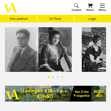
Zoeken
Mand
Menu
Home
Ons aanbod
Agenda
VAthuis
Over ons
Vragen?
Cadeaubon
Huis Vasari
Login
Ons aanbod
VA Thuis
Login