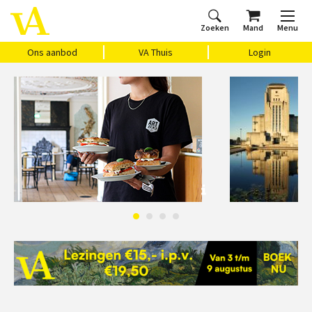
Zoeken
Mand
Menu
Home
Ons aanbod
Agenda
VAthuis
Over ons
Vragen?
Cadeaubon
Huis Vasari
Login
Ons aanbod
VA Thuis
Login