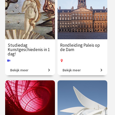
Studiedag
Rondleiding Paleis op
Kunstgeschiedenis in 1
de Dam
dag!
Bekijk meer
Bekijk meer
Uitdagende expeditie van
Kom mee en ontdek het
Grieken tot moderne kunst.
mooiste stadhuis van de
Gouden Eeuw!
€ 65.00
vanaf 13
€ 27.50
vanaf 12
aug.
aug.
Online
Op locatie