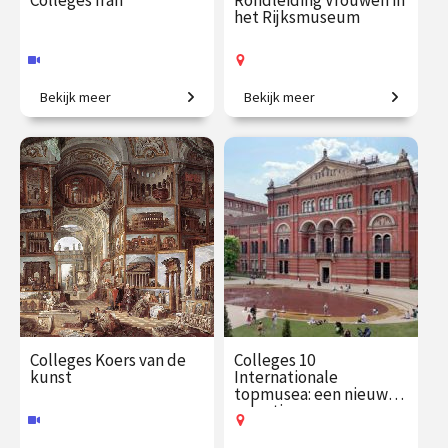
Colleges Iran
Rondleiding Vrouwen in
het Rijksmuseum
Bekijk meer
Bekijk meer
Van Persepolis tot het
Van legendarische heldinnen
moderne Teheran.
tot regentessen.
€ 195.00
vanaf 22
€ 27.50
vanaf 19
sep.
aug.
Online
Op locatie
Colleges Koers van de
Colleges 10
kunst
Internationale
topmusea: een nieuwe
selectie