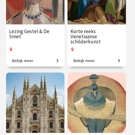
Lezing Gestel & De
Korte reeks
Smet
Venetiaanse
schilderkunst
Bekijk meer
Bekijk meer
Een visuele vriendschap.
Iconen van de
kunstgeschiedenis.
€ 19.50
vanaf 26
€ 109.00
vanaf 21
aug.
sep.
Op locatie
Op locatie