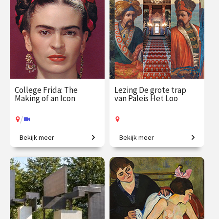
€ 29.50
vanaf 17
€ 19.50
vanaf 17
aug.
sep.
Op locatie
Online
College Frida: The
Lezing De grote trap
Making of an Icon
van Paleis Het Loo
/
Bekijk meer
Bekijk meer
Het levensverhaal achter
Een eeuwenoude trap vol
een wereldberoemd
verhalen.
gezicht.
€ 35.00
vanaf 3
€ 19.50
vanaf 16
sep.
aug.
Op locatie
/
Op locatie of online