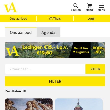
Zoeken
Mand
Menu
Home
Ons aanbod
Agenda
VAthuis
Over ons
Vragen?
Cadeaubon
Huis Vasari
Login
Ons aanbod
VA Thuis
Login
Ons aanbod
Agenda
ZOEK
FILTER
Resultaten:
78