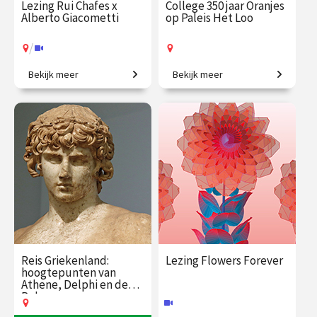
Lezing Rui Chafes x
College 350 jaar Oranjes
Alberto Giacometti
op Paleis Het Loo
/
Bekijk meer
Bekijk meer
Ontmoeting tussen twee
Van jachtslot tot vorstelijk
grootmeesters.
paleis.
€ 19.50
vanaf 7
€ 35.00
vanaf 8
sep.
sep.
Op locatie
/
Op locatie of online
Reis Griekenland:
Lezing Flowers Forever
hoogtepunten van
Athene, Delphi en de
Peloponnesos