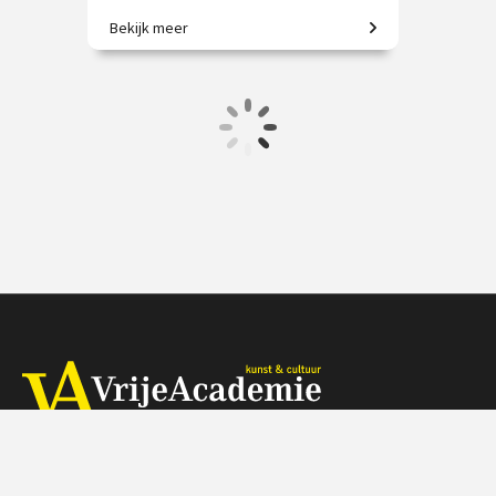
Bekijk meer
De 17e eeuw door de ogen van
Hendrick en Barent.
€ 19.50
vanaf 12 nov.
/
Op locatie of online
Herengracht 368, 1016 CH Amsterdam