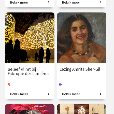
Bekijk meer
Bekijk meer
Creatieve steden, van
Meesterwerken uit de
Athene tot New York.
mooiste collecties.
€ 345.00
vanaf 23
€ 345.00
vanaf 22
sep.
sep.
Online
Op locatie
Beleef Klimt bij
Lezing Amrita Sher-Gil
Fabrique des Lumières
Bekijk meer
Bekijk meer
Klimt zoals je hem nog nooit
‘Europa is van Picasso, India
zag.
is van mij.’