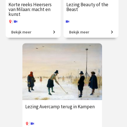
Korte reeks Heersers
Lezing Beauty of the
van Milaan: macht en
Beast
kunst
/
Bekijk meer
Bekijk meer
Ambitie, pracht en verraad in
Die­ren in de art nou­veau.
het rijkste hertogdom van
Europa
€ 109.00
vanaf 21
€ 19.50
vanaf 9
sep.
sep.
Online
/
Op locatie of online
Lezing Avercamp terug in Kampen
/