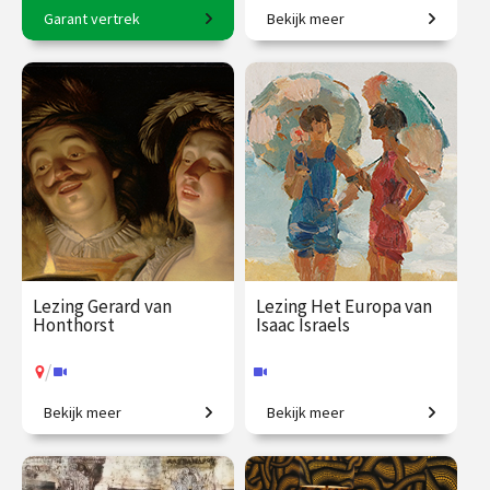
Garant vertrek
Bekijk meer
8-daagse reis o.l.v. Karin
De taal van bloemen.
Braamhorst
€ 2500.00
vanaf 6
€ 19.50
vanaf 18
okt.
aug.
Op locatie
Online
Lezing Gerard van
Lezing Het Europa van
Honthorst
Isaac Israels
/
Bekijk meer
Bekijk meer
In alles anders dan
Een leven in beweging door
Rembrandt.
een turbulent Europa.