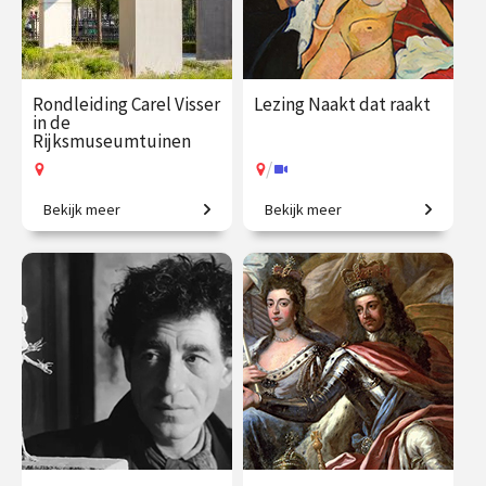
Rondleiding Carel Visser
Lezing Naakt dat raakt
in de
Rijksmuseumtuinen
/
Bekijk meer
Bekijk meer
De stille kracht van vorm.
Voorbij schoonheidsideaal
en het stereotype.
€ 27.50
vanaf 14
€ 19.50
vanaf 5
aug.
sep.
Op locatie
/
Op locatie of online