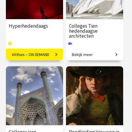
Hyperhedendaags
Colleges Tien
hedendaagse
architecten
VAthuis – ON DEMAND
Bekijk meer
Kunst in de eenentwintigste
Van iconische gebouwen tot
eeuw
innovatief materiaalgebruik.
€ 169.00
40
€ 345.00
vanaf 24
afleveringen
sep.
Speeltijd 12 uur
Online
VAthuis