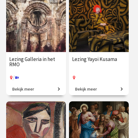
€ 19.50
vanaf 20
€ 19.50
vanaf 18
aug.
aug.
Online
/
Op locatie of online
Lezing Galleria in het
Lezing Yayoi Kusama
RMO
/
Bekijk meer
Bekijk meer
Op ontdekkingstocht naar
Stippen, spiegels en een
verborgen verhalen.
kleurrijke wereld.
€ 19.50
vanaf 5
€ 19.50
vanaf 3
sep.
okt.
Op locatie
/
Op locatie of online