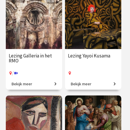
€ 19.50
vanaf 20
€ 19.50
vanaf 18
aug.
aug.
Online
/
Op locatie of online
Lezing Galleria in het
Lezing Yayoi Kusama
RMO
/
Bekijk meer
Bekijk meer
Op ontdekkingstocht naar
Stippen, spiegels en een
verborgen verhalen.
kleurrijke wereld.
€ 19.50
vanaf 5
€ 19.50
vanaf 3
sep.
okt.
Op locatie
/
Op locatie of online