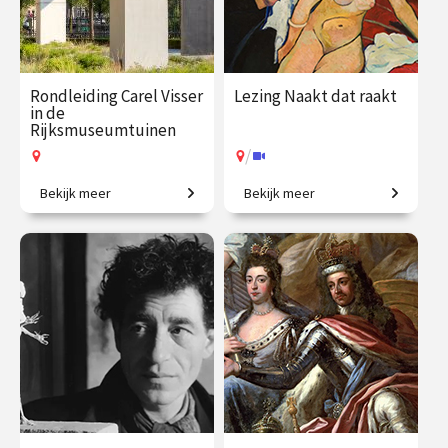
Rondleiding Carel Visser
Lezing Naakt dat raakt
in de
Rijksmuseumtuinen
/
Bekijk meer
Bekijk meer
De stille kracht van vorm.
Voorbij schoonheidsideaal
en het stereotype.
€ 27.50
vanaf 14
€ 19.50
vanaf 5
aug.
sep.
Op locatie
/
Op locatie of online