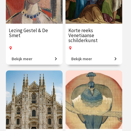
Lezing Gestel & De
Korte reeks
Smet
Venetiaanse
schilderkunst
Bekijk meer
Bekijk meer
Een visuele vriendschap.
Iconen van de
kunstgeschiedenis.
€ 19.50
vanaf 26
€ 109.00
vanaf 21
aug.
sep.
Op locatie
Op locatie