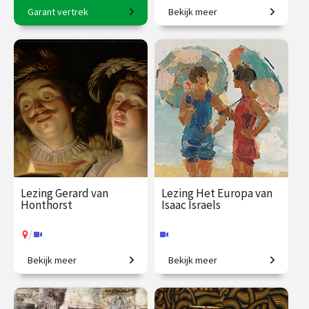
Garant vertrek
Bekijk meer
8-daagse reis o.l.v. Karin
De taal van bloemen.
Braamhorst
€ 2500.00
vanaf 6
€ 19.50
vanaf 18
okt.
aug.
Op locatie
Online
Lezing Gerard van
Lezing Het Europa van
Honthorst
Isaac Israels
/
Bekijk meer
Bekijk meer
In alles anders dan
Een leven in beweging door
Rembrandt.
een turbulent Europa.