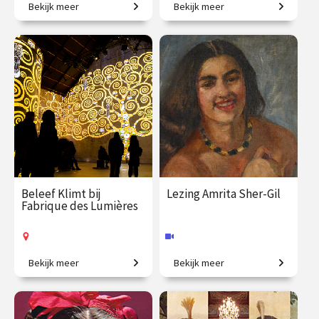
Bekijk meer
Bekijk meer
Creatieve steden, van
Meesterwerken uit de
Athene tot New York.
mooiste collecties.
€ 345.00
vanaf 23
€ 345.00
vanaf 22
sep.
sep.
Online
Op locatie
Beleef Klimt bij
Lezing Amrita Sher-Gil
Fabrique des Lumières
Bekijk meer
Bekijk meer
Klimt zoals je hem nog nooit
‘Europa is van Picasso, India
zag.
is van mij.’