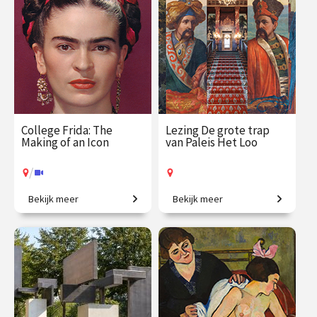
€ 29.50
vanaf 17
€ 19.50
vanaf 17
aug.
sep.
Op locatie
Online
College Frida: The
Lezing De grote trap
Making of an Icon
van Paleis Het Loo
/
Bekijk meer
Bekijk meer
Het levensverhaal achter
Een eeuwenoude trap vol
een wereldberoemd
verhalen.
gezicht.
€ 35.00
vanaf 3
€ 19.50
vanaf 16
sep.
aug.
Op locatie
/
Op locatie of online