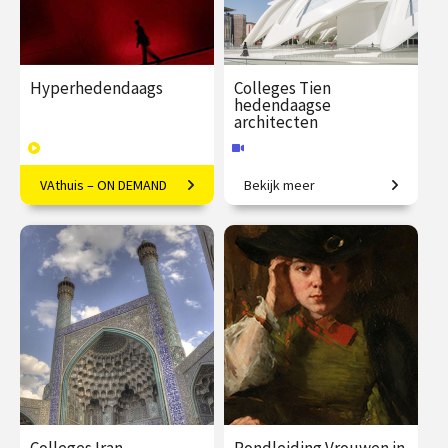
Hyperhedendaags
Colleges Tien
hedendaagse
architecten
VAthuis – ON DEMAND
Bekijk meer
Kunst in de eenentwintigste
Van iconische gebouwen tot
eeuw
innovatief materiaalgebruik.
€ 169.00
40
€ 345.00
vanaf 24
afleveringen
sep.
Speeltijd 12 uur
Online
VAthuis