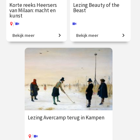
Korte reeks Heersers
Lezing Beauty of the
van Milaan: macht en
Beast
kunst
/
Bekijk meer
Bekijk meer
Ambitie, pracht en verraad in
Die­ren in de art nou­veau.
het rijkste hertogdom van
Europa
€ 109.00
vanaf 21
€ 19.50
vanaf 9
sep.
sep.
Online
/
Op locatie of online
Lezing Avercamp terug in Kampen
/