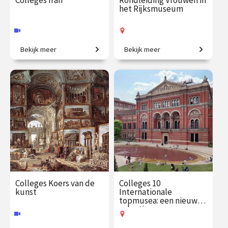
Colleges Iran
Rondleiding Vrouwen in
het Rijksmuseum
Bekijk meer
Bekijk meer
Van Persepolis tot het
Van legendarische heldinnen
moderne Teheran.
tot regentessen.
€ 195.00
vanaf 22
€ 27.50
vanaf 19
sep.
aug.
Online
Op locatie
Colleges Koers van de
Colleges 10
kunst
Internationale
topmusea: een nieuwe
selectie