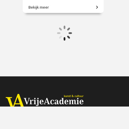
Bekijk meer
De 17e eeuw door de ogen van
Hendrick en Barent.
€ 19.50
vanaf 12 nov.
/
Op locatie of online
Herengracht 368, 1016 CH Amsterdam