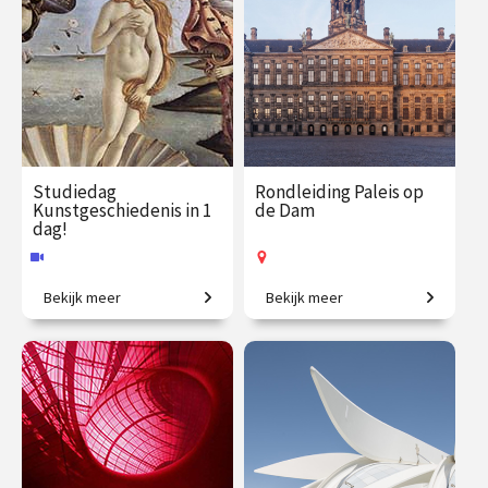
Studiedag
Rondleiding Paleis op
Kunstgeschiedenis in 1
de Dam
dag!
Bekijk meer
Bekijk meer
Uitdagende expeditie van
Kom mee en ontdek het
Grieken tot moderne kunst.
mooiste stadhuis van de
Gouden Eeuw!
€ 65.00
vanaf 13
€ 27.50
vanaf 12
aug.
aug.
Online
Op locatie