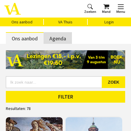
Zoeken
Mand
Menu
Home
Ons aanbod
Agenda
VAthuis
Over ons
Vragen?
Cadeaubon
Huis Vasari
Login
Ons aanbod
VA Thuis
Login
Ons aanbod
Agenda
ZOEK
FILTER
Resultaten:
78