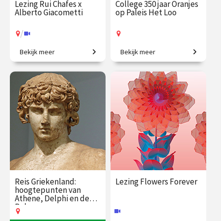
Lezing Rui Chafes x
College 350 jaar Oranjes
Alberto Giacometti
op Paleis Het Loo
/
Bekijk meer
Bekijk meer
Ontmoeting tussen twee
Van jachtslot tot vorstelijk
grootmeesters.
paleis.
€ 19.50
vanaf 7
€ 35.00
vanaf 8
sep.
sep.
Op locatie
/
Op locatie of online
Reis Griekenland:
Lezing Flowers Forever
hoogtepunten van
Athene, Delphi en de
Peloponnesos