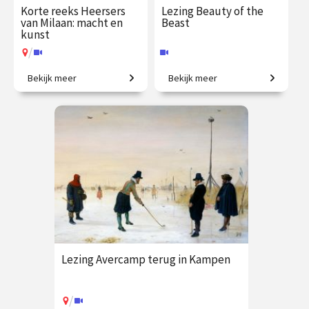
Korte reeks Heersers
Lezing Beauty of the
van Milaan: macht en
Beast
kunst
/
Bekijk meer
Bekijk meer
Ambitie, pracht en verraad in
Die­ren in de art nou­veau.
het rijkste hertogdom van
Europa
€ 109.00
vanaf 21
€ 19.50
vanaf 9
sep.
sep.
Online
/
Op locatie of online
Lezing Avercamp terug in Kampen
/