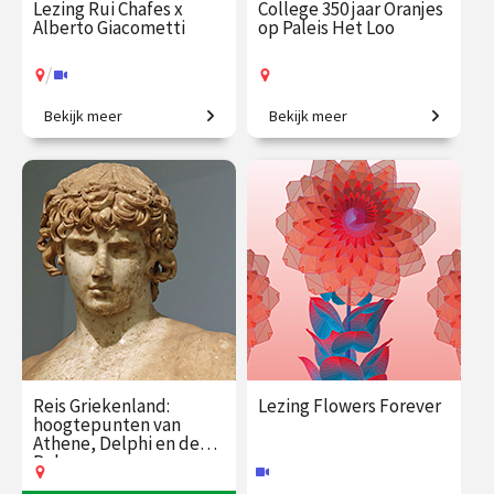
Lezing Rui Chafes x
College 350 jaar Oranjes
Alberto Giacometti
op Paleis Het Loo
/
Bekijk meer
Bekijk meer
Ontmoeting tussen twee
Van jachtslot tot vorstelijk
grootmeesters.
paleis.
€ 19.50
vanaf 7
€ 35.00
vanaf 8
sep.
sep.
Op locatie
/
Op locatie of online
Reis Griekenland:
Lezing Flowers Forever
hoogtepunten van
Athene, Delphi en de
Peloponnesos