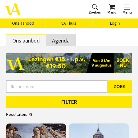
Zoeken
Mand
Menu
Home
Ons aanbod
Agenda
VAthuis
Over ons
Vragen?
Cadeaubon
Huis Vasari
Login
Ons aanbod
VA Thuis
Login
Ons aanbod
Agenda
ZOEK
FILTER
Resultaten:
78