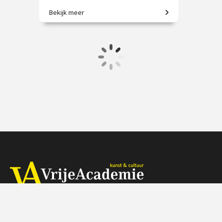
Bekijk meer
De 17e eeuw door de ogen van
Hendrick en Barent.
€ 19.50
vanaf 12 nov.
/
Op locatie of online
Herengracht 368, 1016 CH Amsterdam