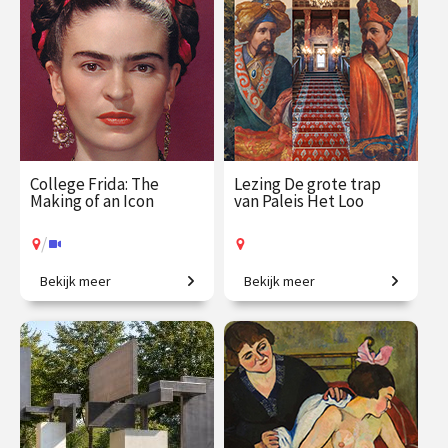
€ 29.50
vanaf 17
€ 19.50
vanaf 17
aug.
sep.
Op locatie
Online
College Frida: The
Lezing De grote trap
Making of an Icon
van Paleis Het Loo
/
Bekijk meer
Bekijk meer
Het levensverhaal achter
Een eeuwenoude trap vol
een wereldberoemd
verhalen.
gezicht.
€ 35.00
vanaf 3
€ 19.50
vanaf 16
sep.
aug.
Op locatie
/
Op locatie of online