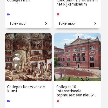
Colleges Iran
Rondleiding Vrouwen in
het Rijksmuseum
Bekijk meer
Bekijk meer
Van Persepolis tot het
Van legendarische heldinnen
moderne Teheran.
tot regentessen.
€ 195.00
vanaf 22
€ 27.50
vanaf 19
sep.
aug.
Online
Op locatie
Colleges Koers van de
Colleges 10
kunst
Internationale
topmusea: een nieuwe
selectie