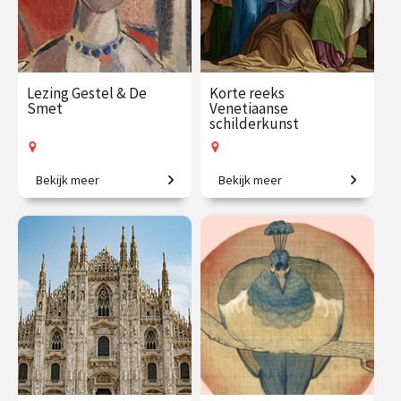
Lezing Gestel & De
Korte reeks
Smet
Venetiaanse
schilderkunst
Bekijk meer
Bekijk meer
Een visuele vriendschap.
Iconen van de
kunstgeschiedenis.
€ 19.50
vanaf 26
€ 109.00
vanaf 21
aug.
sep.
Op locatie
Op locatie