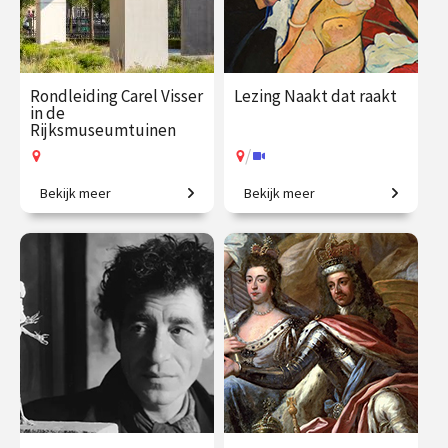
Rondleiding Carel Visser
Lezing Naakt dat raakt
in de
Rijksmuseumtuinen
/
Bekijk meer
Bekijk meer
De stille kracht van vorm.
Voorbij schoonheidsideaal
en het stereotype.
€ 27.50
vanaf 14
€ 19.50
vanaf 5
aug.
sep.
Op locatie
/
Op locatie of online