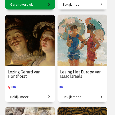
Garant vertrek
Bekijk meer
8-daagse reis o.l.v. Karin
De taal van bloemen.
Braamhorst
€ 2500.00
vanaf 6
€ 19.50
vanaf 18
okt.
aug.
Op locatie
Online
Lezing Gerard van
Lezing Het Europa van
Honthorst
Isaac Israels
/
Bekijk meer
Bekijk meer
In alles anders dan
Een leven in beweging door
Rembrandt.
een turbulent Europa.