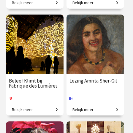
Bekijk meer
Bekijk meer
Creatieve steden, van
Meesterwerken uit de
Athene tot New York.
mooiste collecties.
€ 345.00
vanaf 23
€ 345.00
vanaf 22
sep.
sep.
Online
Op locatie
Beleef Klimt bij
Lezing Amrita Sher-Gil
Fabrique des Lumières
Bekijk meer
Bekijk meer
Klimt zoals je hem nog nooit
‘Europa is van Picasso, India
zag.
is van mij.’