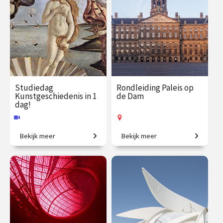
Studiedag
Rondleiding Paleis op
Kunstgeschiedenis in 1
de Dam
dag!
Bekijk meer
Bekijk meer
Uitdagende expeditie van
Kom mee en ontdek het
Grieken tot moderne kunst.
mooiste stadhuis van de
Gouden Eeuw!
€ 65.00
vanaf 13
€ 27.50
vanaf 12
aug.
aug.
Online
Op locatie