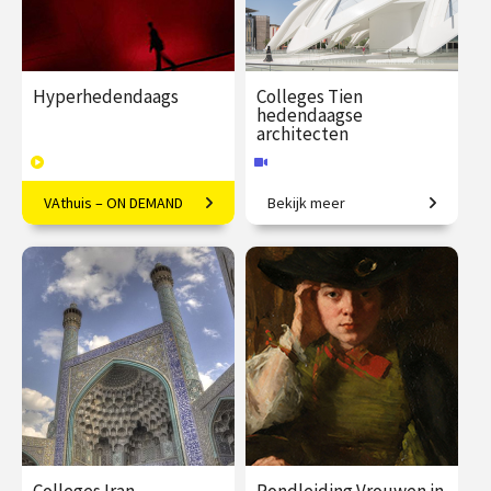
Hyperhedendaags
Colleges Tien
hedendaagse
architecten
VAthuis – ON DEMAND
Bekijk meer
Kunst in de eenentwintigste
Van iconische gebouwen tot
eeuw
innovatief materiaalgebruik.
€ 169.00
40
€ 345.00
vanaf 24
afleveringen
sep.
Speeltijd 12 uur
Online
VAthuis