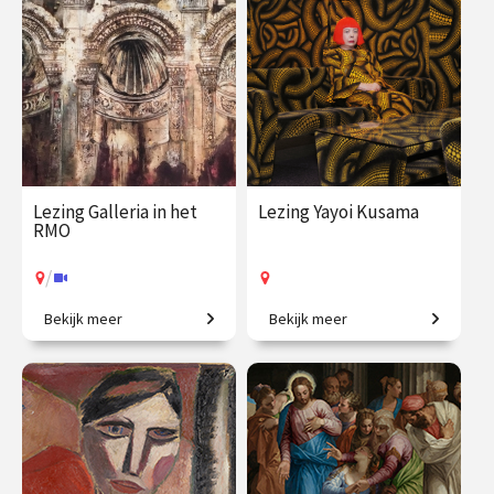
€ 19.50
vanaf 20
€ 19.50
vanaf 18
aug.
aug.
Online
/
Op locatie of online
Lezing Galleria in het
Lezing Yayoi Kusama
RMO
/
Bekijk meer
Bekijk meer
Op ontdekkingstocht naar
Stippen, spiegels en een
verborgen verhalen.
kleurrijke wereld.
€ 19.50
vanaf 5
€ 19.50
vanaf 3
sep.
okt.
Op locatie
/
Op locatie of online