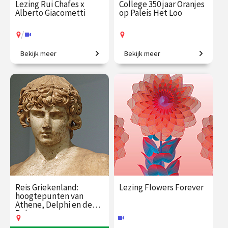
Lezing Rui Chafes x
College 350 jaar Oranjes
Alberto Giacometti
op Paleis Het Loo
/
Bekijk meer
Bekijk meer
Ontmoeting tussen twee
Van jachtslot tot vorstelijk
grootmeesters.
paleis.
€ 19.50
vanaf 7
€ 35.00
vanaf 8
sep.
sep.
Op locatie
/
Op locatie of online
Reis Griekenland:
Lezing Flowers Forever
hoogtepunten van
Athene, Delphi en de
Peloponnesos