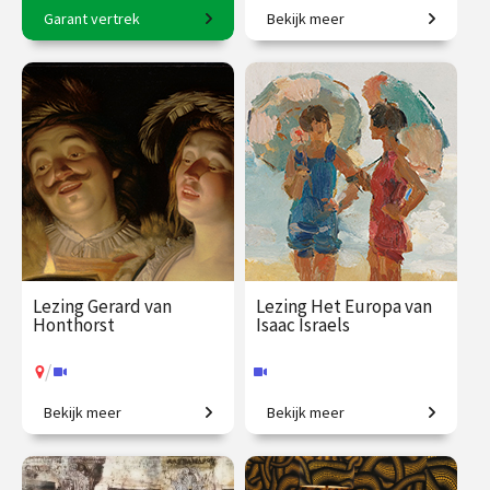
Garant vertrek
Bekijk meer
8-daagse reis o.l.v. Karin
De taal van bloemen.
Braamhorst
€ 2500.00
vanaf 6
€ 19.50
vanaf 18
okt.
aug.
Op locatie
Online
Lezing Gerard van
Lezing Het Europa van
Honthorst
Isaac Israels
/
Bekijk meer
Bekijk meer
In alles anders dan
Een leven in beweging door
Rembrandt.
een turbulent Europa.