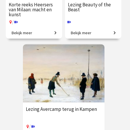
Korte reeks Heersers
Lezing Beauty of the
van Milaan: macht en
Beast
kunst
/
Bekijk meer
Bekijk meer
Ambitie, pracht en verraad in
Die­ren in de art nou­veau.
het rijkste hertogdom van
Europa
€ 109.00
vanaf 21
€ 19.50
vanaf 9
sep.
sep.
Online
/
Op locatie of online
Lezing Avercamp terug in Kampen
/