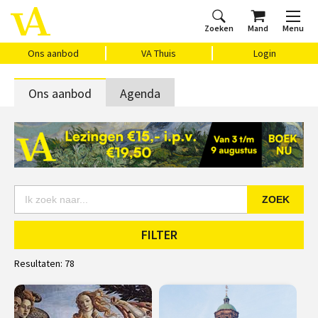
Zoeken
Mand
Menu
Home
Ons aanbod
Agenda
VAthuis
Over ons
Vragen?
Cadeaubon
Huis Vasari
Login
Ons aanbod
VA Thuis
Login
Ons aanbod
Agenda
ZOEK
FILTER
Resultaten:
78