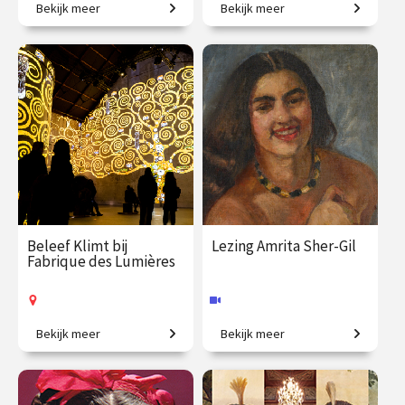
Bekijk meer
Bekijk meer
Creatieve steden, van
Meesterwerken uit de
Athene tot New York.
mooiste collecties.
€ 345.00
vanaf 23
€ 345.00
vanaf 22
sep.
sep.
Online
Op locatie
Beleef Klimt bij
Lezing Amrita Sher-Gil
Fabrique des Lumières
Bekijk meer
Bekijk meer
Klimt zoals je hem nog nooit
‘Europa is van Picasso, India
zag.
is van mij.’