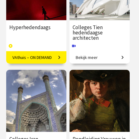
Hyperhedendaags
Colleges Tien
hedendaagse
architecten
VAthuis – ON DEMAND
Bekijk meer
Kunst in de eenentwintigste
Van iconische gebouwen tot
eeuw
innovatief materiaalgebruik.
€ 169.00
40
€ 345.00
vanaf 24
afleveringen
sep.
Speeltijd 12 uur
Online
VAthuis