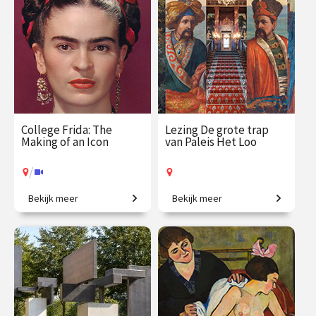
€ 29.50
vanaf 17
€ 19.50
vanaf 17
aug.
sep.
Op locatie
Online
College Frida: The
Lezing De grote trap
Making of an Icon
van Paleis Het Loo
/
Bekijk meer
Bekijk meer
Het levensverhaal achter
Een eeuwenoude trap vol
een wereldberoemd
verhalen.
gezicht.
€ 35.00
vanaf 3
€ 19.50
vanaf 16
sep.
aug.
Op locatie
/
Op locatie of online