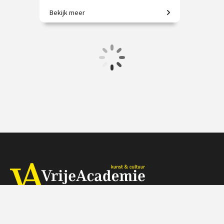
Bekijk meer
De 17e eeuw door de ogen van
Hendrick en Barent.
€ 19.50
vanaf 12 nov.
/
Op locatie of online
Herengracht 368, 1016 CH Amsterdam