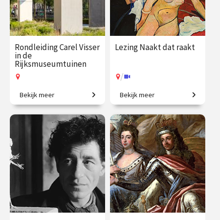
Rondleiding Carel Visser
Lezing Naakt dat raakt
in de
Rijksmuseumtuinen
/
Bekijk meer
Bekijk meer
De stille kracht van vorm.
Voorbij schoonheidsideaal
en het stereotype.
€ 27.50
vanaf 14
€ 19.50
vanaf 5
aug.
sep.
Op locatie
/
Op locatie of online