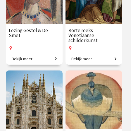
Lezing Gestel & De
Korte reeks
Smet
Venetiaanse
schilderkunst
Bekijk meer
Bekijk meer
Een visuele vriendschap.
Iconen van de
kunstgeschiedenis.
€ 19.50
vanaf 26
€ 109.00
vanaf 21
aug.
sep.
Op locatie
Op locatie