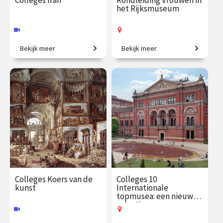
Colleges Iran
Rondleiding Vrouwen in
het Rijksmuseum
Bekijk meer
Bekijk meer
Van Persepolis tot het
Van legendarische heldinnen
moderne Teheran.
tot regentessen.
€ 195.00
vanaf 22
€ 27.50
vanaf 19
sep.
aug.
Online
Op locatie
Colleges Koers van de
Colleges 10
kunst
Internationale
topmusea: een nieuwe
selectie