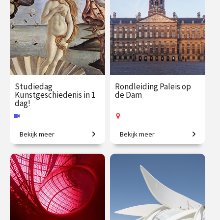
Studiedag
Rondleiding Paleis op
Kunstgeschiedenis in 1
de Dam
dag!
Bekijk meer
Bekijk meer
Uitdagende expeditie van
Kom mee en ontdek het
Grieken tot moderne kunst.
mooiste stadhuis van de
Gouden Eeuw!
€ 65.00
vanaf 13
€ 27.50
vanaf 12
aug.
aug.
Online
Op locatie