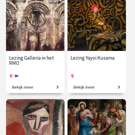
€ 19.50
vanaf 20
€ 19.50
vanaf 18
aug.
aug.
Online
/
Op locatie of online
Lezing Galleria in het
Lezing Yayoi Kusama
RMO
/
Bekijk meer
Bekijk meer
Op ontdekkingstocht naar
Stippen, spiegels en een
verborgen verhalen.
kleurrijke wereld.
€ 19.50
vanaf 5
€ 19.50
vanaf 3
sep.
okt.
Op locatie
/
Op locatie of online