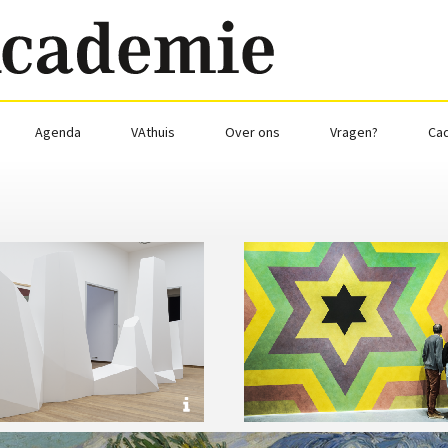
Agenda
VAthuis
Over ons
Vragen?
Ca