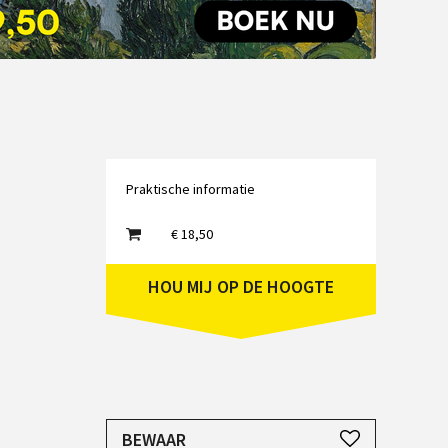
Emailadres
Praktische informatie
€ 18,50
HOU MIJ OP DE HOOGTE
JE HEBT EEN ACCOUNT NODIG
BEWAAR