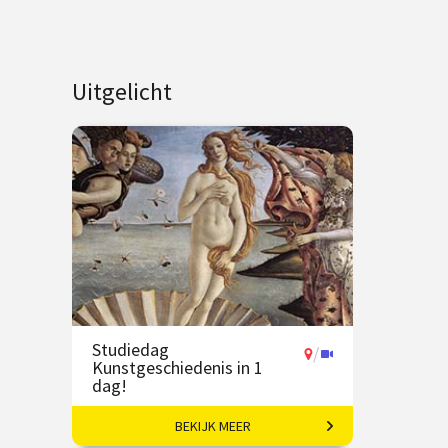
Uitgelicht
Studiedag
/
Kunstgeschiedenis in 1
dag!
BEKIJK MEER
Uitdagende expeditie van