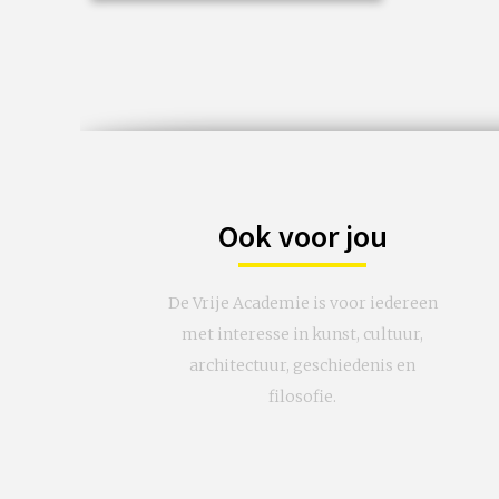
Grieken tot moderne kunst.
€ 90,00
vanaf 18 aug
/
Op locatie of online
Ook voor jou
De Vrije Academie is voor iedereen
met interesse in kunst, cultuur,
architectuur, geschiedenis en
filosofie.