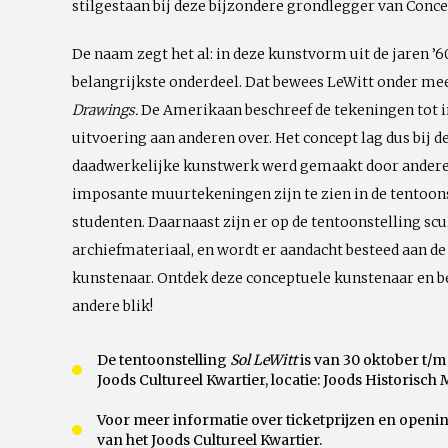
stilgestaan bij deze b
ijzondere grondlegger van Conce
De naam zegt het al: in deze kunstvorm uit de jaren ’6
belangrijkste onderdeel. Dat bewees LeWitt onder me
Drawings.
De Amerikaan beschreef de tekeningen tot in
uitvoering aan anderen over. Het concept lag dus bij d
daadwerkelijke kunstwerk werd gemaakt door andere
imposante muurtekeningen zijn te zien in de tentoon
studenten. Daarnaast zijn er op de tentoonstelling scu
archiefmateriaal, en wordt er aandacht besteed aan de
kunstenaar. Ontdek deze conceptuele kunstenaar en b
andere blik!
De tentoonstelling
Sol LeWitt
is van 30 oktober t/m 
Joods Cultureel Kwartier, locatie: Joods Historis
Voor meer informatie over ticketprijzen en openin
van het Joods Cultureel Kwartier.