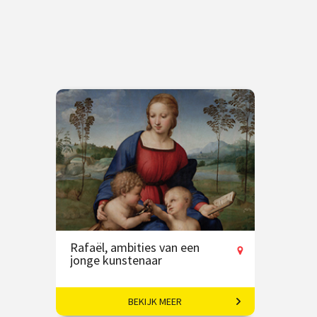
Rafaël, ambities van een
jonge kunstenaar
BEKIJK MEER
De bliksemsnelle opkomst van