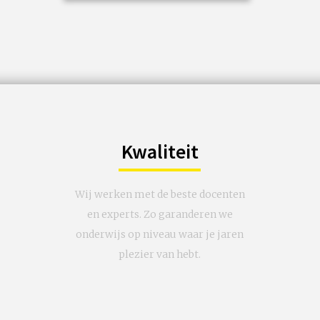
een renaissancemeester.
€ 17,50
Op locatie
Kwaliteit
Wij werken met de beste docenten
en experts. Zo garanderen we
onderwijs op niveau waar je jaren
plezier van hebt.