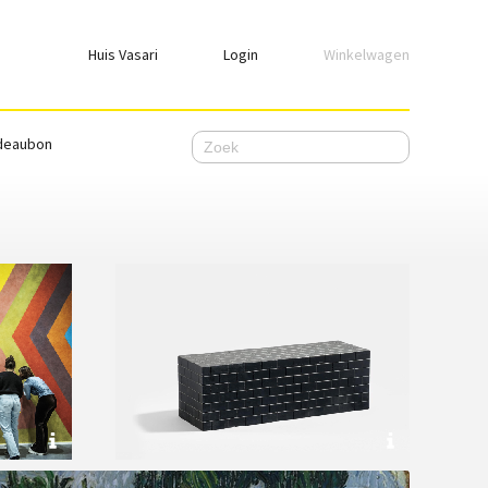
Huis Vasari
Login
Winkelwagen
Login
deaubon
Emailadres
Wachtwoord
Ik wil ingelogd blijven
WACHTWOORD VERGETEN
Nog geen account, meld je
hier
aan.