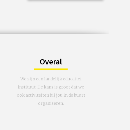
oorspronkelijke context.
€ 195,00
vanaf 28 okt
/
Op locatie of online
Overal
We zijn een landelijk educatief
instituut. De kans is groot dat we
ook activiteiten bij jou in de buurt
organiseren.