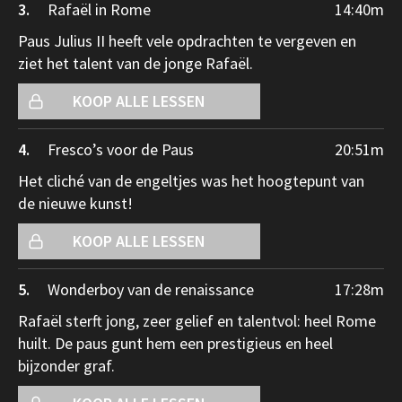
3.
Rafaël in Rome
14:40
m
Paus Julius II heeft vele opdrachten te vergeven en
ziet het talent van de jonge Rafaël.
KOOP ALLE LESSEN
4.
Fresco’s voor de Paus
20:51
m
Het cliché van de engeltjes was het hoogtepunt van
de nieuwe kunst!
KOOP ALLE LESSEN
5.
Wonderboy van de renaissance
17:28
m
Rafaël sterft jong, zeer gelief en talentvol: heel Rome
huilt. De paus gunt hem een prestigieus en heel
bijzonder graf.