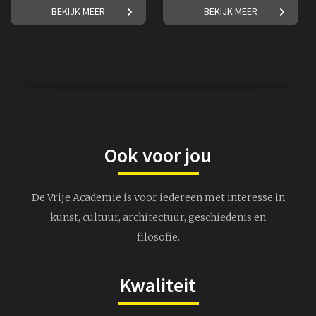
Maak kennis met een van
Frederike Upmeijer over het
BEKIJK MEER
BEKIJK MEER
Nederlands bekendste
Futurisme.
schilders!
€ 17,50
€ 17,50
Ook voor jou
De Vrije Academie is voor iedereen met interesse in
kunst, cultuur, architectuur, geschiedenis en
filosofie.
Kwaliteit