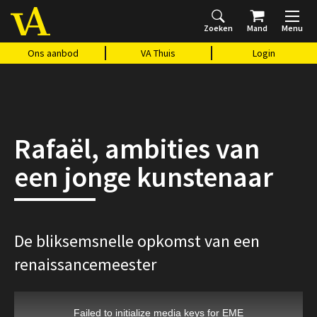
Zoeken
Mand
Menu
Home
Ons aanbod
Agenda
VAthuis
Over ons
Vragen?
Cadeaubon
Huis Vasari
Login
Ons aanbod
VA Thuis
Login
Rafaël, ambities van
een jonge kunstenaar
De bliksemsnelle opkomst van een
renaissancemeester
This
Failed to initialize media keys for EME
is