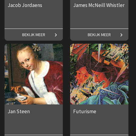
Jacob Jordaens
James McNeill Whistler
Een groots en geestig oeuvre.
Alles over de Amerikaanse
BEKIJK MEER
BEKIJK MEER
kunstschilder James McNeill
Whistler.
€ 17,50
€ 17,50
Jan Steen
Futurisme