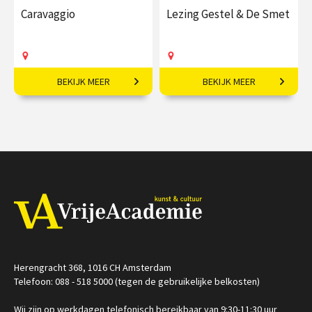
Caravaggio
Lezing Gestel & De Smet
BEKIJK MEER
BEKIJK MEER
Maak kennis met de
Een visuele vriendschap.
grondlegger van de
Barok.
€ 17,50
€ 19,50
vanaf 26
aug
Op locatie
Op locatie
Herengracht 368, 1016 CH Amsterdam
Telefoon: 088 - 518 5000 (tegen de gebruikelijke belkosten)
Wij zijn op werkdagen telefonisch bereikbaar van 9:30-11:30 uur