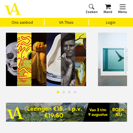
Zoeken
Mand
Menu
Home
Ons aanbod
Agenda
VAthuis
Over ons
Vragen?
Cadeaubon
Huis Vasari
Login
Ons aanbod
VA Thuis
Login