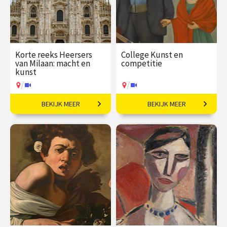
Korte reeks Heersers
College Kunst en
van Milaan: macht en
competitie
kunst
/
/
BEKIJK MEER
BEKIJK MEER
Ambitie, pracht en
Vriendschap, strijd en
verraad in het rijkste
inspiratie.
hertogdom van Europa
€ 109,00
vanaf 21
€ 35,00
vanaf 13
sep
okt
/
/
Op locatie of online
Op locatie of online