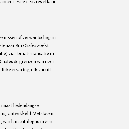
wanneer twee oeuvres elkaar
jkenissen of verwantschap in
nstenaar Rui Chafes zoekt
ië) via dematerialisatie in
 Chafes de grenzen van ijzer
lijke ervaring, elk vanuit
 naast hedendaagse
ling ontwikkeld. Met docent
g van hun catalogus in een