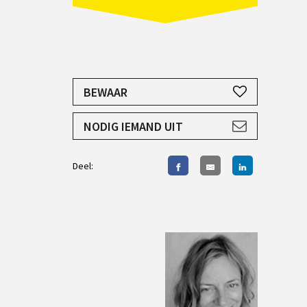
JE HEBT EEN ACCOUNT NODIG
BEWAAR
AANMELDEN
NODIG IEMAND UIT
Deel: