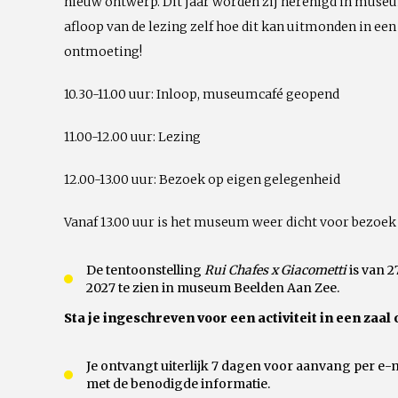
nieuw ontwerp. Dit jaar worden zij herenigd in museu
afloop van de lezing zelf hoe dit kan uitmonden in een
ontmoeting!
10.30-11.00 uur: Inloop, museumcafé geopend
11.00-12.00 uur: Lezing
12.00-13.00 uur: Bezoek op eigen gelegenheid
Vanaf 13.00 uur is het museum weer dicht voor bezoek
De tentoonstelling
Rui Chafes x Giacometti
is van 2
2027 te zien in museum Beelden Aan Zee.
Sta je ingeschreven voor een activiteit in een zaal 
Je ontvangt uiterlijk 7 dagen voor aanvang per e-
met de benodigde informatie.