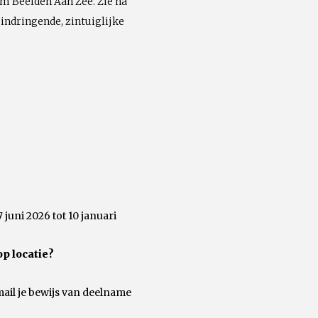
m Beelden Aan Zee. Zie na
 indringende, zintuiglijke
7 juni 2026 tot 10 januari
op locatie?
mail je bewijs van deelname