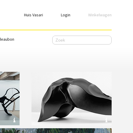
Huis Vasari
Login
Winkelwagen
Login
deaubon
Emailadres
Wachtwoord
Ik wil ingelogd blijven
WACHTWOORD VERGETEN
Nog geen account, meld je
hier
aan.