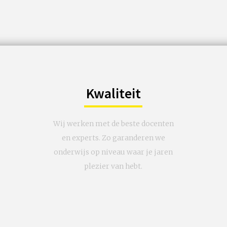
Kwaliteit
Wij werken met de beste docenten
en experts. Zo garanderen we
onderwijs op niveau waar je jaren
plezier van hebt.