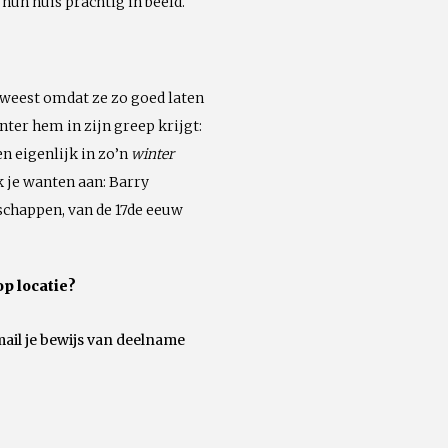
hun huis prachtig in beeld.
geweest omdat ze zo goed laten
ter hem in zijn greep krijgt:
n eigenlijk in zo’n
winter
k je wanten aan: Barry
schappen, van de 17de eeuw
op locatie?
mail je bewijs van deelname