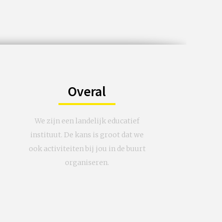
Overal
We zijn een landelijk educatief
instituut. De kans is groot dat we
ook activiteiten bij jou in de buurt
organiseren.