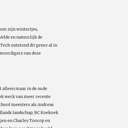
om zijn wintertjes,
elde en natuurlijk de
ch ontstond dit genre al in
nwoordigers van deze
t alleen maar in de oude
ook werk van meer recente
School meesters als Andreas
llands landschap; BC Koekoek
ijen en Charley Toorop en