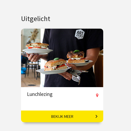
Uitgelicht
Lunchlezing
BEKIJK MEER
Elke week een verrassend
onderwerp en inclusief lunch!