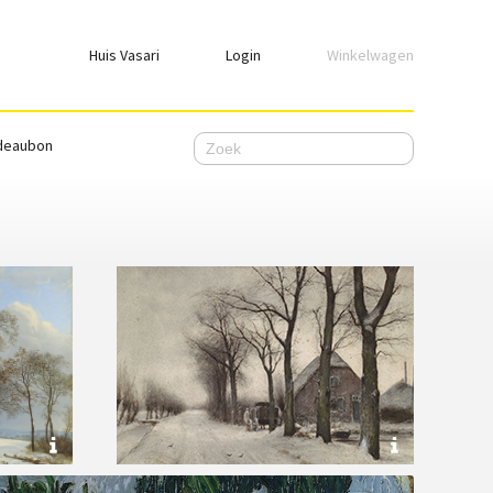
Huis Vasari
Login
Winkelwagen
Login
deaubon
Emailadres
Wachtwoord
Ik wil ingelogd blijven
WACHTWOORD VERGETEN
Nog geen account, meld je
hier
aan.