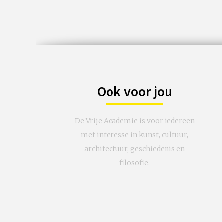
€ 24,50
vanaf 11 aug
Op locatie
Ook voor jou
De Vrije Academie is voor iedereen
met interesse in kunst, cultuur,
architectuur, geschiedenis en
filosofie.