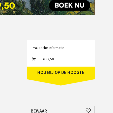
Emailadres
Praktische informatie
€ 37,50
HOU MIJ OP DE HOOGTE
JE HEBT EEN ACCOUNT NODIG
BEWAAR