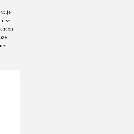
 Vrije
Emailadres
r deze
icht en
onze
 met