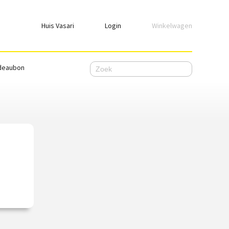
Huis Vasari
Login
Winkelwagen
Login
deaubon
Emailadres
Wachtwoord
Ik wil ingelogd blijven
WACHTWOORD VERGETEN
Nog geen account, meld je
hier
aan.