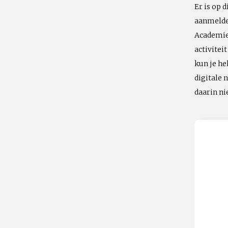
Er is op 
aanmelden
Academie 
activitei
kun je he
digitale
daarin n