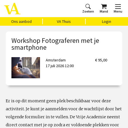
Zoeken
Mand
Menu
Home
Ons aanbod
Agenda
VAthuis
Over ons
Vragen?
Cadeaubon
Huis Vasari
Login
Ons aanbod
VA Thuis
Login
Workshop Fotograferen met je
smartphone
Amsterdam
€ 95,00
17 juli 2026 12:00
Er is op dit moment geen plek beschikbaar voor deze
activiteit. Je kunt je aanmelden voor de wachtlijst door het
volgende formulier in te vullen. De Vrije Academie neemt
direct contact met je op zodra er voldoende plekken voor