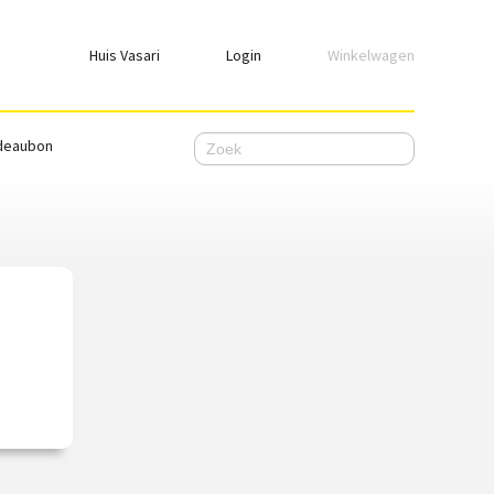
Huis Vasari
Login
Winkelwagen
Login
deaubon
Emailadres
Wachtwoord
Ik wil ingelogd blijven
WACHTWOORD VERGETEN
Nog geen account, meld je
hier
aan.