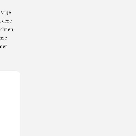
 Vrije
Emailadres
r deze
icht en
onze
 met