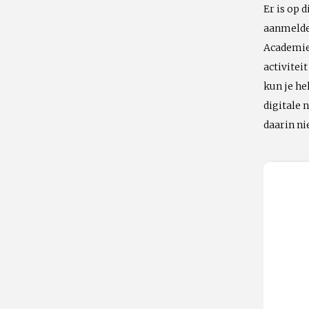
Er is op 
aanmelden
Academie 
activitei
kun je he
digitale
daarin n