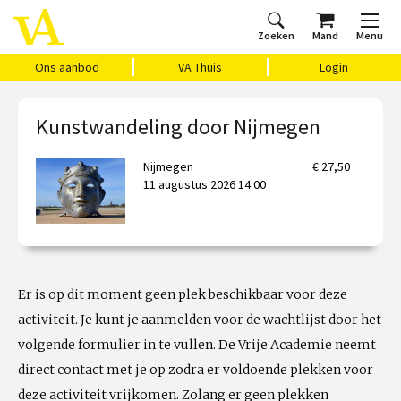
Zoeken
Mand
Menu
Home
Ons aanbod
Agenda
VAthuis
Over ons
Vragen?
Cadeaubon
Huis Vasari
Login
Ons aanbod
VA Thuis
Login
Kunstwandeling door Nijmegen
Nijmegen
€ 27,50
11 augustus 2026 14:00
Er is op dit moment geen plek beschikbaar voor deze
activiteit. Je kunt je aanmelden voor de wachtlijst door het
volgende formulier in te vullen. De Vrije Academie neemt
direct contact met je op zodra er voldoende plekken voor
deze activiteit vrijkomen. Zolang er geen plekken