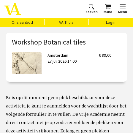
Zoeken
Mand
Menu
Home
Ons aanbod
Agenda
VAthuis
Over ons
Vragen?
Cadeaubon
Huis Vasari
Login
Ons aanbod
VA Thuis
Login
Workshop Botanical tiles
Amsterdam
€ 89,00
27 juli 2026 14:00
Er is op dit moment geen plek beschikbaar voor deze
activiteit. Je kunt je aanmelden voor de wachtlijst door het
volgende formulier in te vullen. De Vrije Academie neemt
direct contact met je op zodra er voldoende plekken voor
deze activiteit vrijkomen. Zolang er geen plekken