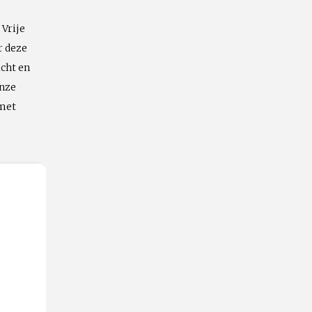
 Vrije
Emailadres
r deze
icht en
onze
 met