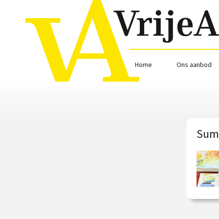
Home
Ons aanbod
Summ