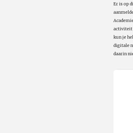
Er is op 
aanmelden
Academie 
activitei
kun je he
digitale
daarin n