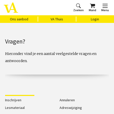
Zoeken
Mand
Menu
Home
Ons aanbod
Agenda
VAthuis
Over ons
Vragen?
Cadeaubon
Huis Vasari
Login
Ons aanbod
VA Thuis
Login
Vragen?
Hieronder vind je een aantal veelgestelde vragen en
antwoorden.
Inschrijven
Annuleren
Lesmateriaal
Adreswijziging