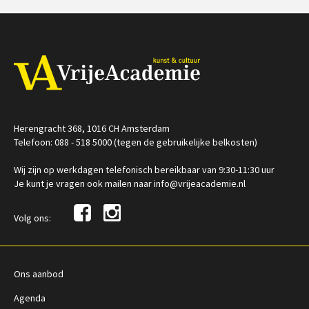
€ 185,00
vanaf 01
€ 345,00
vanaf 22
okt
sep
Op locatie
/
Op locatie of online
Herengracht 368, 1016 CH Amsterdam
Telefoon: 088 - 518 5000 (tegen de gebruikelijke belkosten)
Wij zijn op werkdagen telefonisch bereikbaar van 9:30-11:30 uur
Je kunt je vragen ook mailen naar info@vrijeacademie.nl
Volg ons:
Ons aanbod
Agenda