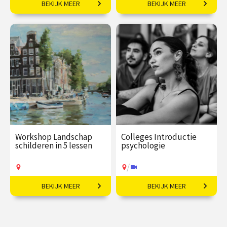
BEKIJK MEER
BEKIJK MEER
Een grootmacht in
Van industriegebieden
opkomst.
naar stad van de
toekomst.
€ 195,00
vanaf 22
€ 27,50
vanaf 28
okt
aug
Op locatie
/
Op locatie of online
Workshop Landschap
Colleges Introductie
schilderen in 5 lessen
psychologie
/
BEKIJK MEER
BEKIJK MEER
Vereeuwig je favoriete
Van gedrag tot geheugen,
uitzicht!
van stoornissen tot
therapie.