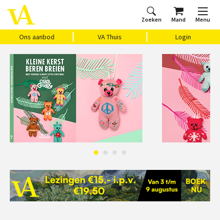
Zoeken
Mand
Menu
Home
Ons aanbod
Agenda
VAthuis
Over ons
Vragen?
Cadeaubon
Huis Vasari
Login
Ons aanbod
VA Thuis
Login