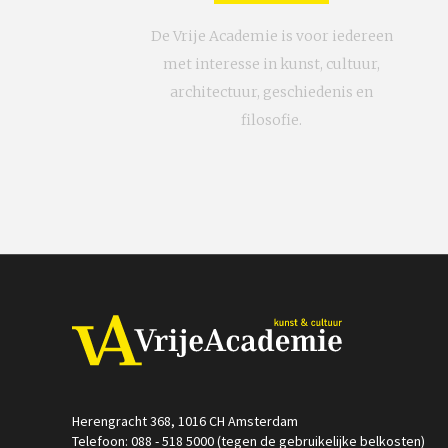
De Vrije Academie is voor iedereen
met interesse in kunst, cultuur,
architectuur, geschiedenis en
filosofie.
Herengracht 368, 1016 CH Amsterdam
Telefoon: 088 - 518 5000 (tegen de gebruikelijke belkosten)