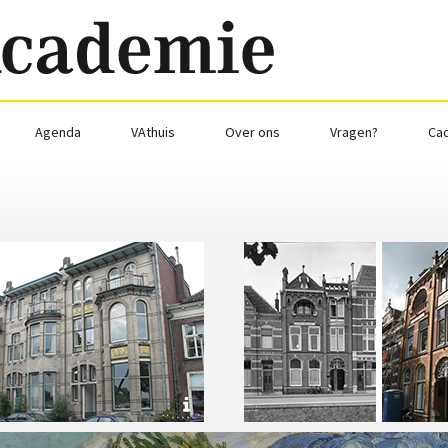
Agenda
VAthuis
Over ons
Vragen?
Ca