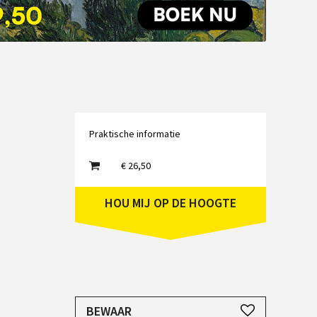
Emailadres
Praktische informatie
€ 26,50
HOU MIJ OP DE HOOGTE
JE HEBT EEN ACCOUNT NODIG
BEWAAR