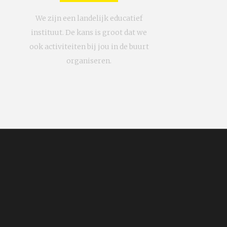
We zijn een landelijk educatief
instituut. De kans is groot dat we
ook activiteiten bij jou in de buurt
organiseren.