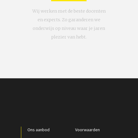
Wij werken met de beste docenten
en experts. Zo garanderen we
onderwijs op niveau waar je jaren
plezier van hebt.
Ons aanbod
Voorwaarden