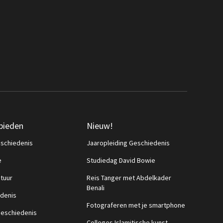
bieden
Nieuw!
schiedenis
Jaaropleiding Geschiedenis
e
Studiedag David Bowie
ctuur
Reis Tanger met Abdelkader
Benali
denis
Fotograferen met je smartphone
eschiedenis
Colleges Islamitische kunst