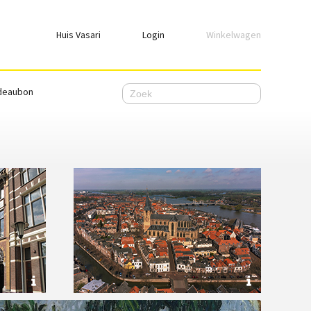
Huis Vasari
Login
Winkelwagen
Login
deaubon
Emailadres
Wachtwoord
Ik wil ingelogd blijven
WACHTWOORD VERGETEN
Nog geen account, meld je
hier
aan.