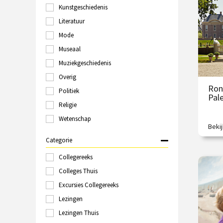
O
Kunstgeschiedenis
Groningen
Haarlem
Literatuur
Hilversum
Mode
Italië
Museaal
Kampen
Kopenhagen
Muziekgeschiedenis
Laren
Overig
Leeuwarden
Ron
Politiek
Leiden
Pal
Londen
Religie
Maastricht
Wetenschap
Marokko
Beki
Koni
Nijmegen
Categorie
Online
Polen
Collegereeks
€
Rome
Colleges Thuis
Rotterdam
Excursies Collegereeks
O
Schiedam
Sittard
Lezingen
Spanje
Lezingen Thuis
Tallinn