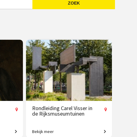
ZOEK
Emailadres
Rondleiding Carel Visser in
de Rijksmuseumtuinen
Bekijk meer
t
De stille kracht van vorm.