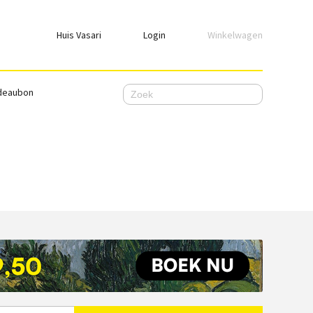
Huis Vasari
Login
Winkelwagen
Login
deaubon
Emailadres
Wachtwoord
Ik wil ingelogd blijven
WACHTWOORD VERGETEN
Nog geen account, meld je
hier
aan.