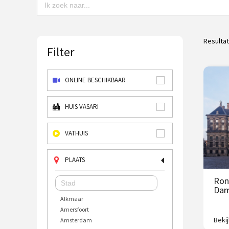
Resulta
Filter
ONLINE BESCHIKBAAR
HUIS VASARI
VATHUIS
PLAATS
Ron
Da
Alkmaar
Amersfoort
Beki
Amsterdam
Kom 