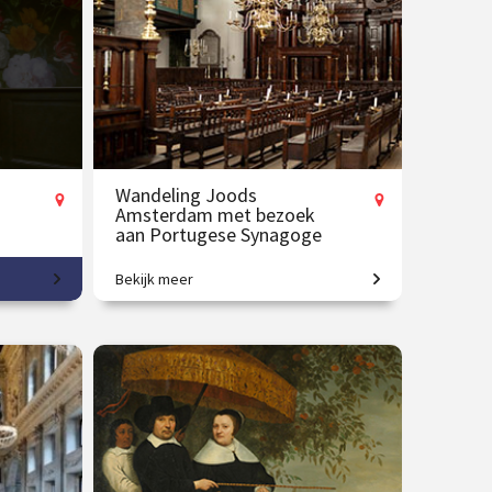
Op locatie
Wandeling Joods
Amsterdam met bezoek
aan Portugese Synagoge
Bekijk meer
Verken de historische joodse
gebouwen en hun verhalen.
22 aug.
€ 31.00
vanaf 25 aug.
Op locatie