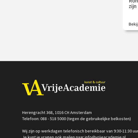
Ron
zij
Beki
Van 
kleur
€
O
Herengracht 368, 1016 CH Amsterdam
Telefoon: 088 - 518 5000 (tegen de gebruikelijke belkosten)
Wij zijn op werkdagen telefonisch bereikbaar van 9:30-11:30 uu
Je kunt je vragen ook mailen naar info@vrijeacademie.nl