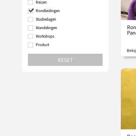
Reizen
Turkije
Utrecht
Rondleidingen
Velp
Studiedagen
Venetië
Ron
Wandelingen
Wenen
Pan
Zutphen
Workshops
Zwolle
Product
Beki
Exclu
RESET
€
O