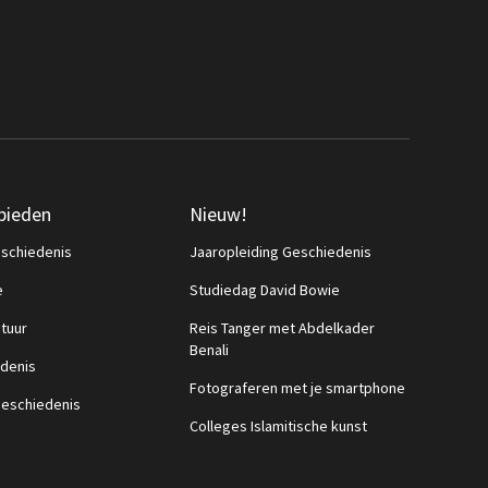
bieden
Nieuw!
schiedenis
Jaaropleiding Geschiedenis
e
Studiedag David Bowie
ctuur
Reis Tanger met Abdelkader
Benali
denis
Fotograferen met je smartphone
eschiedenis
Colleges Islamitische kunst