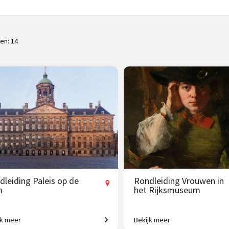
ten:
14
dleiding Paleis op de
Rondleiding Vrouwen in
m
het Rijksmuseum
jk meer
Bekijk meer
mee en ontdek het mooiste
Van legendarische heldinnen to