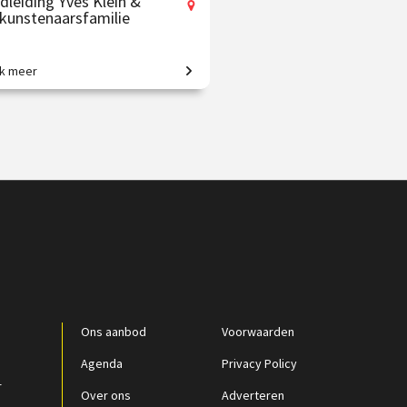
dleiding Yves Klein &
n kunstenaarsfamilie
jk meer
monochroom tot kosmische
en.
 27.50
vanaf 27 sep.
p locatie
Ons aanbod
Voorwaarden
Agenda
Privacy Policy
r
Over ons
Adverteren