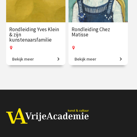
Rondleiding Yves Klein
Rondleiding Chez
& zijn
Matisse
kunstenaarsfamilie
Bekijk meer
Bekijk meer
Van monochroom tot
Beleef de kunst van Matisse
kosmische kleuren.
van dichtbij.
€ 27.50
vanaf 27
€ 21.50
vanaf 9
sep.
okt.
Op locatie
Op locatie