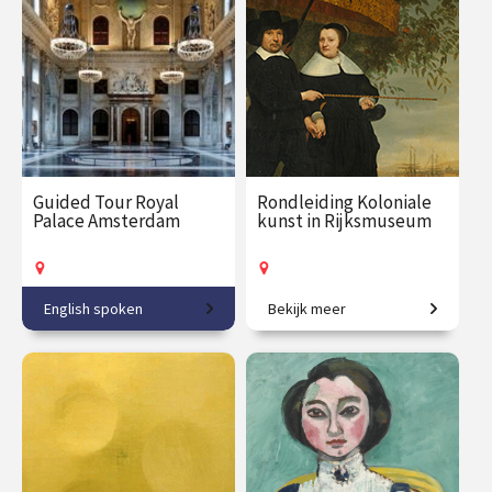
€ 31.00
vanaf 25
€ 27.50
vanaf 1
aug.
sep.
Op locatie
Op locatie
Guided Tour Royal
Rondleiding Koloniale
Palace Amsterdam
kunst in Rijksmuseum
English spoken
Bekijk meer
From town hall to Royal
Schilderijen als historische
Palace.
getuigen.
€ 27.50
vanaf 13
€ 27.50
vanaf 17
sep.
sep.
Op locatie
Op locatie