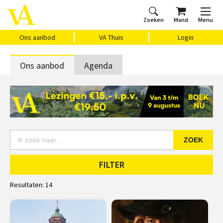
Zoeken
Mand
Menu
Home
Ons aanbod
Agenda
VAthuis
Over ons
Vragen?
Cadeaubon
Huis Vasari
Login
Ons aanbod
VA Thuis
Login
Ons aanbod
Agenda
ZOEK
FILTER
Resultaten:
14