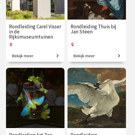
Rondleiding Carel Visser
Rondleiding Thuis bij
in de
Jan Steen
Rijksmuseumtuinen
Bekijk meer
Bekijk meer
De stille kracht van vorm.
400 jaar leven in de
brouwerij.
€ 27.50
vanaf 14
€ 27.50
vanaf 7
aug.
aug.
Op locatie
Op locatie