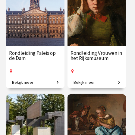
Rondleiding Paleis op
Rondleiding Vrouwen in
de Dam
het Rijksmuseum
Bekijk meer
Bekijk meer
Kom mee en ontdek het
Van legendarische heldinnen
mooiste stadhuis van de
tot regentessen.
Gouden Eeuw!
€ 27.50
vanaf 12
€ 27.50
vanaf 19
aug.
aug.
Op locatie
Op locatie