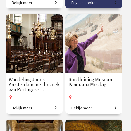
Bekijk meer
English spoken
Koninklijke baroktuin op de
Discover Amsterdam's
Veluwe.
newest museum!
€ 27.50
vanaf 19
€ 32.50
vanaf 22
aug.
aug.
Op locatie
Op locatie
Wandeling Joods
Rondleiding Museum
Amsterdam met bezoek
Panorama Mesdag
aan Portugese
Synagoge
Bekijk meer
Bekijk meer
Verken de historische
Exclusief kijkje achter de
joodse gebouwen en hun
schermen!
verhalen.