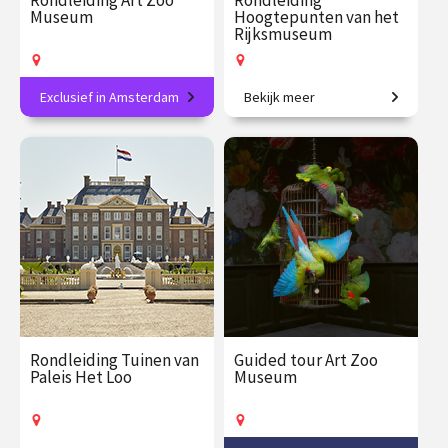
Rondleiding Art Zoo
Rondleiding
Museum
Hoogtepunten van het
Rijksmuseum
Exclusief in Amsterdam
Bekijk meer
Ontdek het nieuwste
Dwars door de schatkamer
museum in Amsterdam!
van het Rijksmuseum.
€ 32.50
vanaf 8
€ 27.50
vanaf 18
aug.
aug.
Op locatie
Op locatie
Rondleiding Tuinen van
Guided tour Art Zoo
Paleis Het Loo
Museum