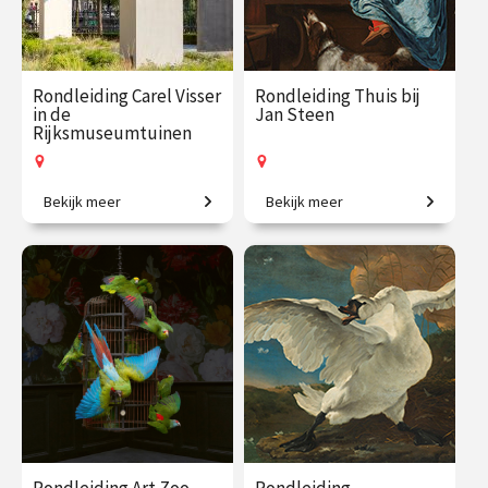
Rondleiding Carel Visser
Rondleiding Thuis bij
in de
Jan Steen
Rijksmuseumtuinen
Bekijk meer
Bekijk meer
De stille kracht van vorm.
400 jaar leven in de
brouwerij.
€ 27.50
vanaf 14
€ 27.50
vanaf 7
aug.
aug.
Op locatie
Op locatie