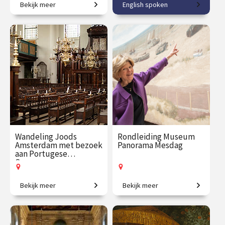
Bekijk meer
English spoken
Koninklijke baroktuin op de
Discover Amsterdam's
Veluwe.
newest museum!
€ 27.50
vanaf 19
€ 32.50
vanaf 22
aug.
aug.
Op locatie
Op locatie
Wandeling Joods
Rondleiding Museum
Amsterdam met bezoek
Panorama Mesdag
aan Portugese
Synagoge
Bekijk meer
Bekijk meer
Verken de historische
Exclusief kijkje achter de
joodse gebouwen en hun
schermen!
verhalen.