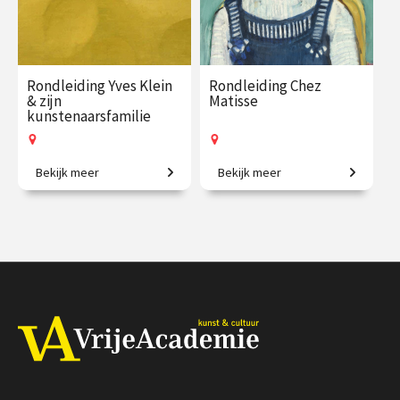
Rondleiding Yves Klein
Rondleiding Chez
& zijn
Matisse
kunstenaarsfamilie
Bekijk meer
Bekijk meer
Van monochroom tot
Beleef de kunst van Matisse
kosmische kleuren.
van dichtbij.
€ 27.50
vanaf 27
€ 21.50
vanaf 9
sep.
okt.
Op locatie
Op locatie