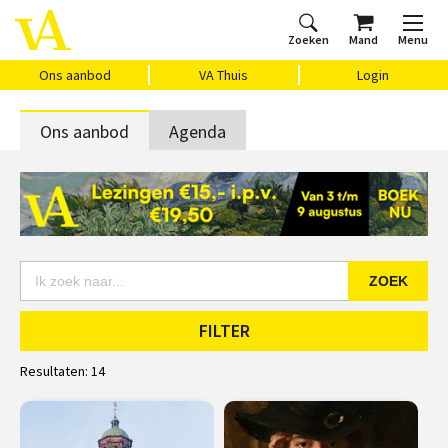
Zoeken
Mand
Menu
Home
Ons aanbod
Agenda
VAthuis
Over ons
Vragen?
Cadeaubon
Huis Vasari
Login
Ons aanbod
VA Thuis
Login
Ons aanbod
Agenda
ZOEK
FILTER
Resultaten:
14