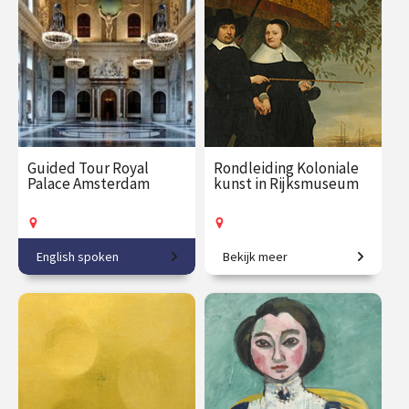
€ 31.00
vanaf 25
€ 27.50
vanaf 1
aug.
sep.
Op locatie
Op locatie
Guided Tour Royal
Rondleiding Koloniale
Palace Amsterdam
kunst in Rijksmuseum
English spoken
Bekijk meer
From town hall to Royal
Schilderijen als historische
Palace.
getuigen.
€ 27.50
vanaf 13
€ 27.50
vanaf 17
sep.
sep.
Op locatie
Op locatie