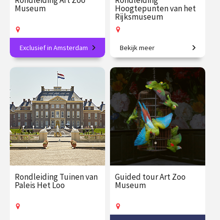
Rondleiding Art Zoo
Rondleiding
Museum
Hoogtepunten van het
Rijksmuseum
Exclusief in Amsterdam
Bekijk meer
Ontdek het nieuwste
Dwars door de schatkamer
museum in Amsterdam!
van het Rijksmuseum.
€ 32.50
vanaf 8
€ 27.50
vanaf 18
aug.
aug.
Op locatie
Op locatie
Rondleiding Tuinen van
Guided tour Art Zoo
Paleis Het Loo
Museum