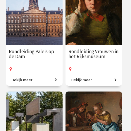
Rondleiding Paleis op
Rondleiding Vrouwen in
de Dam
het Rijksmuseum
Bekijk meer
Bekijk meer
Kom mee en ontdek het
Van legendarische heldinnen
mooiste stadhuis van de
tot regentessen.
Gouden Eeuw!
€ 27.50
vanaf 12
€ 27.50
vanaf 19
aug.
aug.
Op locatie
Op locatie