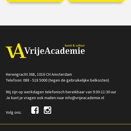
fascinatie voor de mens.
wetenschap en kritisch
denken in Europa
€ 19,50
vanaf 30
€ 17,50
nov
Online
Op locatie
Herengracht 368, 1016 CH Amsterdam
Telefoon: 088 - 518 5000 (tegen de gebruikelijke belkosten)
Wij zijn op werkdagen telefonisch bereikbaar van 9:30-11:30 uur
Je kunt je vragen ook mailen naar info@vrijeacademie.nl
Volg ons: