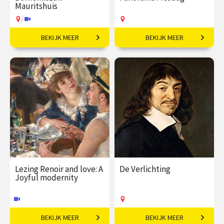
Mauritshuis​
/
BEKIJK MEER
BEKIJK MEER
Meesterwerken uit
Exclusief kijkje achter de
Madrid.
schermen!
€ 19,50
vanaf 23
€ 27,50
vanaf 01
okt
sep
Op locatie
/
Op locatie of online
Lezing Renoir and love: A
De Verlichting
Joyful modernity
BEKIJK MEER
BEKIJK MEER
Impressionist met
De opkomst van