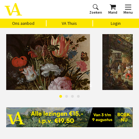
Zoeken
Mand
Menu
Home
Ons aanbod
Agenda
VAthuis
Over ons
Vragen?
Cadeaubon
Huis Vasari
Login
Ons aanbod
VA Thuis
Login