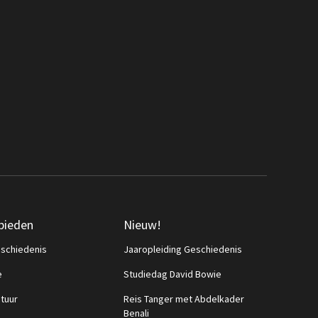
bieden
Nieuw!
schiedenis
Jaaropleiding Geschiedenis
e
Studiedag David Bowie
ctuur
Reis Tanger met Abdelkader
Benali