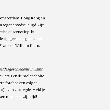
s, Amsterdam, Hong Kong en
en tegendraadse jeugd. Zijn
else enscenering: hij
 tijdgeest als geen ander.
 Frank en William Klein.
iefdesgeschiedenis in Saint
e Parijs en de melancholie
ere fotoboeken volgen
t)leven vastlegde. Meld je
ken mee naar zijn tijd!