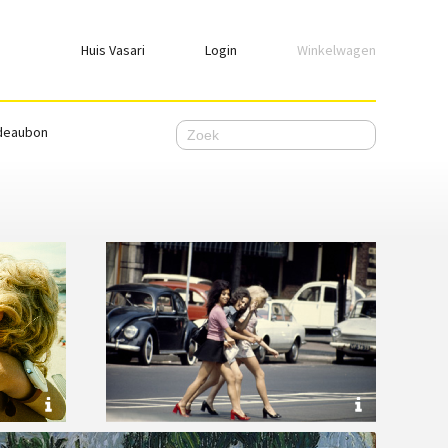
Huis Vasari
Login
Winkelwagen
Login
deaubon
Emailadres
Wachtwoord
Ik wil ingelogd blijven
WACHTWOORD VERGETEN
Nog geen account, meld je
hier
aan.