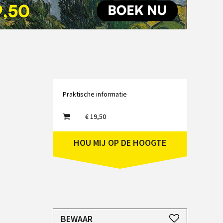
Emailadres
Praktische informatie
€ 19,50
HOU MIJ OP DE HOOGTE
JE HEBT EEN ACCOUNT NODIG
BEWAAR