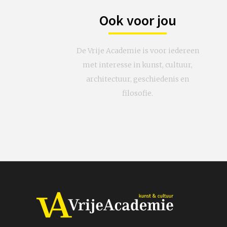
Ook voor jou
De Vrije Academie is voor iedereen
met interesse in kunst, cultuur,
architectuur, geschiedenis en
filosofie.