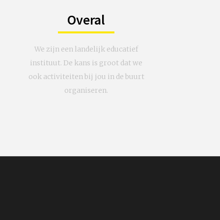
Overal
We zijn een landelijk educatief
instituut. De kans is groot dat we
ook activiteiten bij jou in de buurt
organiseren.