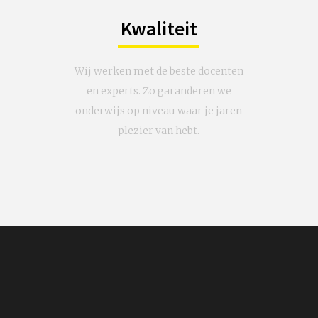
Kwaliteit
Wij werken met de beste docenten
en experts. Zo garanderen we
onderwijs op niveau waar je jaren
plezier van hebt.