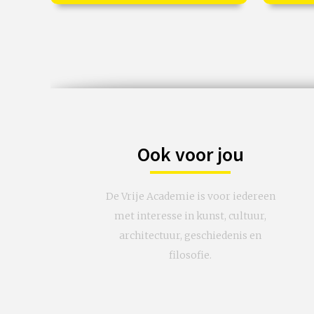
Teheran.
gevels.
€ 195,00
vanaf 22 sep
€ 90,
/
/
Op locatie of online
O
Ook voor jou
De Vrije Academie is voor iedereen
met interesse in kunst, cultuur,
architectuur, geschiedenis en
filosofie.