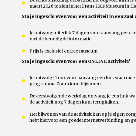
De tentoonstelling
Coba Ritsema. Oog voor kleur
is 
maart 2026 te zien in het Frans Hals Museum in H
Sta je ingeschreven voor een activiteit in een zaal 
Je ontvangt uiterlijk 7 dagen voor aanvang per e-
met de benodigde informatie.
Prijs is exclusief entree museum.
Sta je ingeschreven voor een ONLINE activiteit?
Je ontvangt 1 uur voor aanvang een link waarmee je 
programma Zoom kunt bijwonen.
De eerstvolgende werkdag ontvang je een link waa
de activiteit nog 7 dagen kunt terugkijken.
Het bijwonen van de activiteit kan op je eigen compu
hebt hiervoor een goede internetverbinding en ge