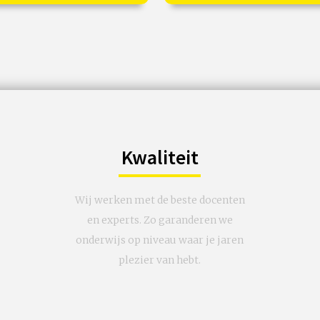
voor de mens.
00
vanaf 17 okt
€ 19,50
vanaf 30
Online
p locatie of online
Kwaliteit
Wij werken met de beste docenten
en experts. Zo garanderen we
onderwijs op niveau waar je jaren
plezier van hebt.