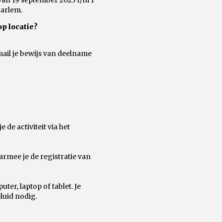
van 19 september 2025 t/m 1
aarlem.
op locatie?
mail je bewijs van deelname
de activiteit via het
rmee je de registratie van
ter, laptop of tablet. Je
luid nodig.