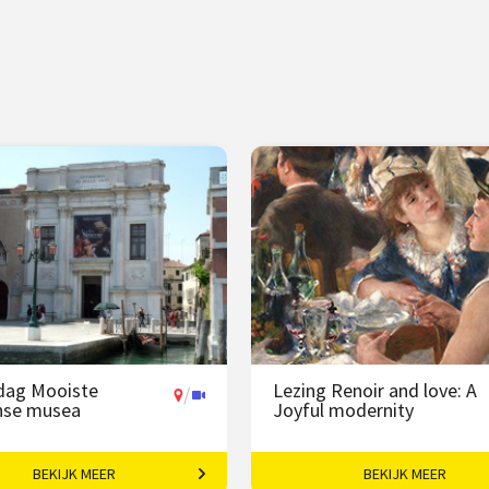
dag Mooiste
Lezing Renoir and love: A
/
anse musea
Joyful modernity
BEKIJK MEER
BEKIJK MEER
ecties achter historische
Impressionist met fascinati