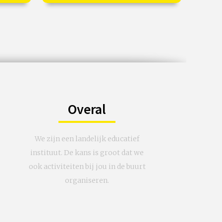
 nov
€ 27,50
vanaf 14 aug
Op locatie
Overal
We zijn een landelijk educatief
instituut. De kans is groot dat we
ook activiteiten bij jou in de buurt
organiseren.