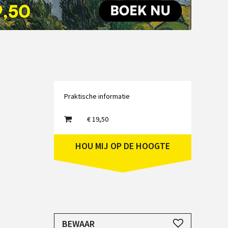
Emailadres
Praktische informatie
€ 19,50
HOU MIJ OP DE HOOGTE
JE HEBT EEN ACCOUNT NODIG
BEWAAR