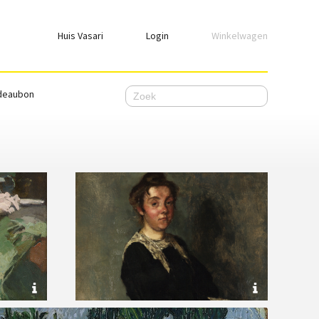
Huis Vasari
Login
Winkelwagen
Login
deaubon
Emailadres
Wachtwoord
Ik wil ingelogd blijven
WACHTWOORD VERGETEN
Nog geen account, meld je
hier
aan.