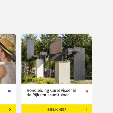
Rondleiding Carel Visser in
de Rijksmuseumtuinen
BEKIJK MEER
e
De stille kracht van vorm.