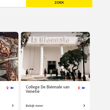
ZOEK
Emailadres
College De Biënnale van
/
/
Venetië
Bekijk meer
ken tot
Een geweldig aanbod aan