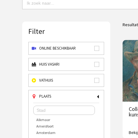
Resulta
Filter
ONLINE BESCHIKBAAR
HUIS VASARI
VATHUIS
PLAATS
Col
kun
Alkmaar
Amersfoort
Beki
Amsterdam
2500