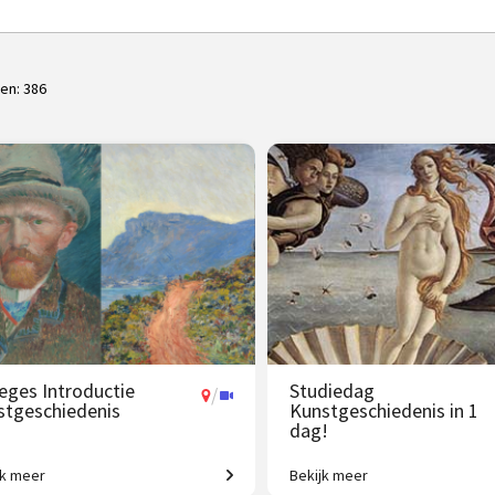
ten:
386
leges Introductie
Studiedag
/
stgeschiedenis
Kunstgeschiedenis in 1
dag!
jk meer
Bekijk meer
 jaar westerse
Uitdagende expeditie van Grie