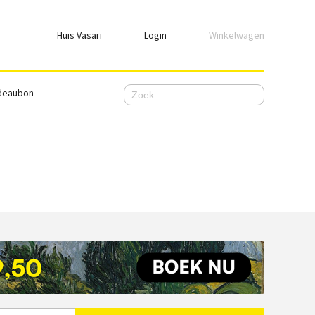
Huis Vasari
Login
Winkelwagen
Login
deaubon
Emailadres
Wachtwoord
Ik wil ingelogd blijven
WACHTWOORD VERGETEN
Nog geen account, meld je
hier
aan.