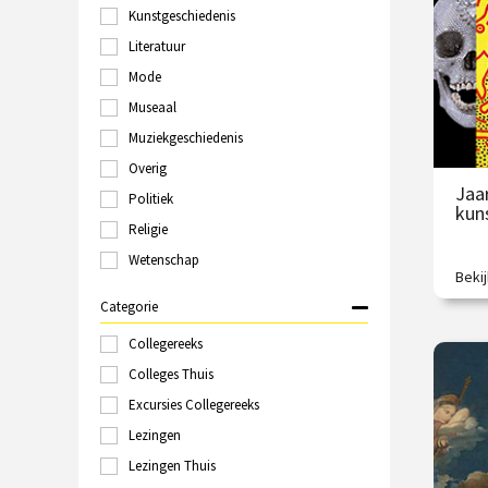
O
Kunstgeschiedenis
Groningen
Haarlem
Literatuur
Hilversum
Mode
Italië
Museaal
Kampen
Kopenhagen
Muziekgeschiedenis
Laren
Overig
Leeuwarden
Jaa
Politiek
Leiden
kun
Londen
Religie
Maastricht
Wetenschap
Marokko
Beki
Is di
Nijmegen
Categorie
Online
Polen
Collegereeks
€
Rome
Colleges Thuis
Rotterdam
Excursies Collegereeks
/
Schiedam
Sittard
Lezingen
Spanje
Lezingen Thuis
Tallinn