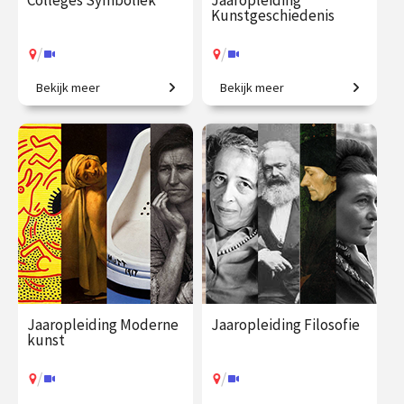
Colleges Symboliek
Jaaropleiding
Kunstgeschiedenis
/
/
Bekijk meer
Bekijk meer
Beeldbetekenis in de kunst.
Het colloquium
kunstgeschiedenis, in één
jaar. Een uitgebreid
chronologisch overzicht.
€ 345.00
vanaf 22
€ 1225.00
vanaf 23
sep.
sep.
/
/
Op locatie of online
Op locatie of online
Jaaropleiding Moderne
Jaaropleiding Filosofie
kunst
/
/