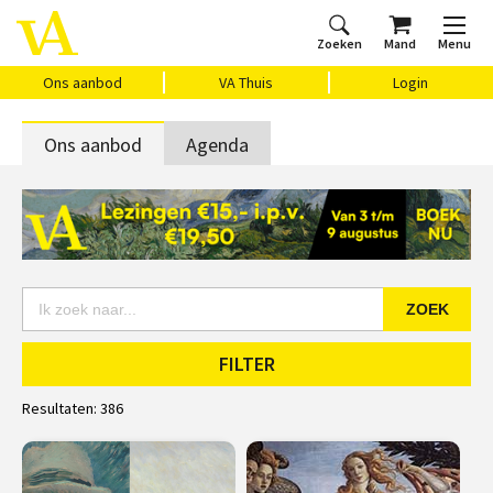
Zoeken
Mand
Menu
Home
Ons aanbod
Agenda
VAthuis
Over ons
Vragen?
Cadeaubon
Huis Vasari
Login
Ons aanbod
VA Thuis
Login
Ons aanbod
Agenda
ZOEK
FILTER
Resultaten:
386