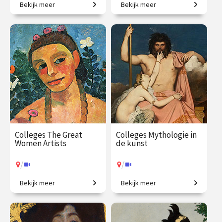
Bekijk meer
Bekijk meer
Is dit kunst? Zo ja, waarom?
In één jaar de wereld beter
begrijpen!
€ 1059.00
vanaf 5
€ 1090.00
vanaf 22
okt.
sep.
/
/
Op locatie of online
Op locatie of online
Colleges The Great
Colleges Mythologie in
Women Artists
de kunst
/
/
Bekijk meer
Bekijk meer
Vrouwen in de
Griekse en Romeinse goden
kunstgeschiedenis, van
bewijzen hun
Judith Leyster tot Nan
onsterfelijkheid.
Goldin.