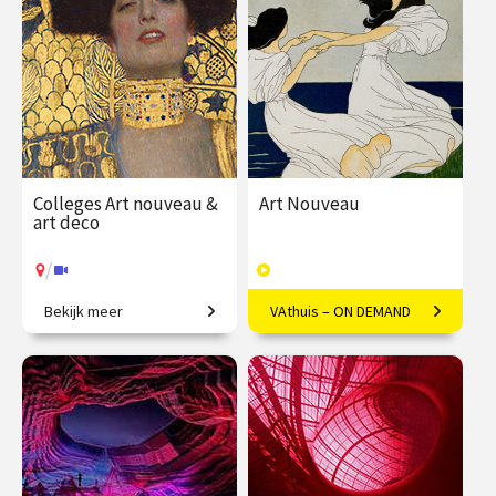
€ 345.00
vanaf 21
€ 345.00
vanaf 22
sep.
sep.
/
/
Op locatie of online
Op locatie of online
Colleges Art nouveau &
Art Nouveau
art deco
/
Bekijk meer
VAthuis – ON DEMAND
Restyling van de wereld.
Vloeiende vernieuwing in
Europa
€ 345.00
vanaf 22
€ 169.00
40
sep.
afleveringen
Speeltijd 10 uur
/
Op locatie of online
VAthuis