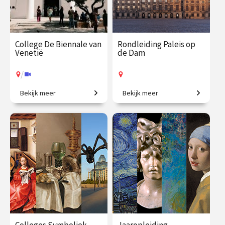
College De Biënnale van
Rondleiding Paleis op
Venetië
de Dam
/
Bekijk meer
Bekijk meer
Een geweldig aanbod aan
Kom mee en ontdek het
hedendaagse kunst.
mooiste stadhuis van de
Gouden Eeuw!
€ 35.00
vanaf 17
€ 27.50
vanaf 12
aug.
aug.
Op locatie
/
Op locatie of online