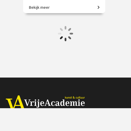
Bekijk meer
Van Persepolis tot het moderne
Teheran.
€ 195.00
vanaf 22 sep.
/
Op locatie of online
Herengracht 368, 1016 CH Amsterdam