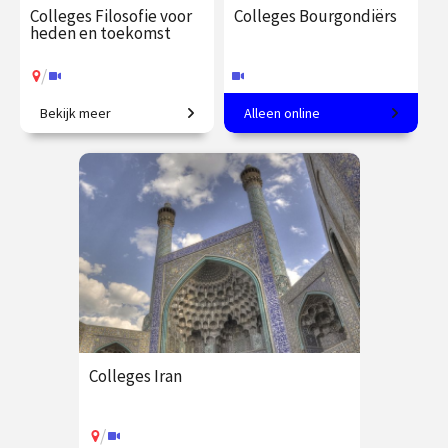
Colleges Filosofie voor
Colleges Bourgondiërs
heden en toekomst
/
Bekijk meer
Alleen online
Wat betekent ethische
Hoogtij van de kunst in de
verantwoordelijkheid in een
Lage Landen.
tijd van technologische
innovatie?
€ 345.00
vanaf 22
€ 217.00
vanaf 22
sep.
sep.
Online
/
Op locatie of online
Colleges Iran
/