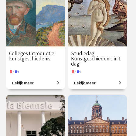
Colleges Introductie
Studiedag
kunstgeschiedenis
Kunstgeschiedenis in 1
dag!
/
/
Bekijk meer
Bekijk meer
2500 jaar westerse
Uitdagende expeditie van
kunstgeschiedenis in
Grieken tot moderne kunst.
vogelvlucht.
€ 345.00
vanaf 21
€ 65.00 / €
vanaf 13
sep.
90.00
aug.
/
/
Op locatie of online
Op locatie of online