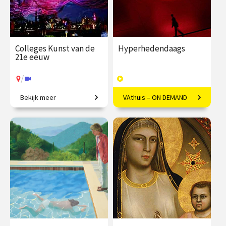
Colleges Kunst van de
Hyperhedendaags
21e eeuw
/
Bekijk meer
VAthuis – ON DEMAND
Van penseelstreek tot pixel
Kunst in de eenentwintigste
eeuw
€ 345.00
vanaf 25
€ 169.00
40
jan.
afleveringen
Speeltijd 12 uur
/
Op locatie of online
VAthuis