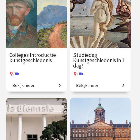
Colleges Introductie
Studiedag
kunstgeschiedenis
Kunstgeschiedenis in 1
dag!
/
/
Bekijk meer
Bekijk meer
2500 jaar westerse
Uitdagende expeditie van
kunstgeschiedenis in
Grieken tot moderne kunst.
vogelvlucht.
€ 345.00
vanaf 21
€ 65.00 / €
vanaf 13
sep.
90.00
aug.
/
/
Op locatie of online
Op locatie of online