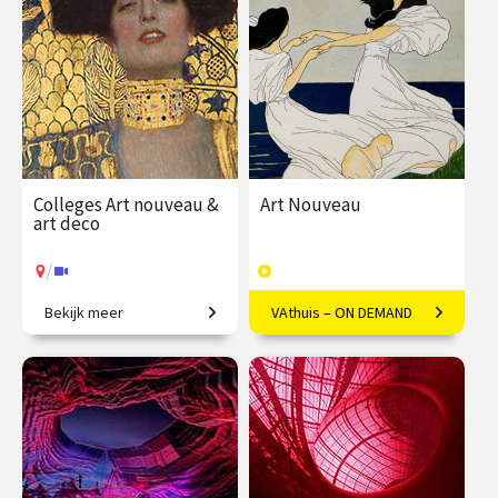
€ 345.00
vanaf 21
€ 345.00
vanaf 22
sep.
sep.
/
/
Op locatie of online
Op locatie of online
Colleges Art nouveau &
Art Nouveau
art deco
/
Bekijk meer
VAthuis – ON DEMAND
Restyling van de wereld.
Vloeiende vernieuwing in
Europa
€ 345.00
vanaf 22
€ 169.00
40
sep.
afleveringen
Speeltijd 10 uur
/
Op locatie of online
VAthuis