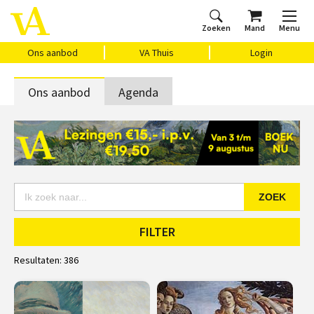
Zoeken
Mand
Menu
Home
Ons aanbod
Agenda
VAthuis
Over ons
Vragen?
Cadeaubon
Huis Vasari
Login
Ons aanbod
VA Thuis
Login
Ons aanbod
Agenda
ZOEK
FILTER
Resultaten:
386