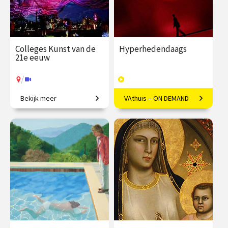
Colleges Kunst van de
Hyperhedendaags
21e eeuw
/
Bekijk meer
VAthuis – ON DEMAND
Van penseelstreek tot pixel
Kunst in de eenentwintigste
eeuw
€ 345.00
vanaf 25
€ 169.00
40
jan.
afleveringen
Speeltijd 12 uur
/
Op locatie of online
VAthuis