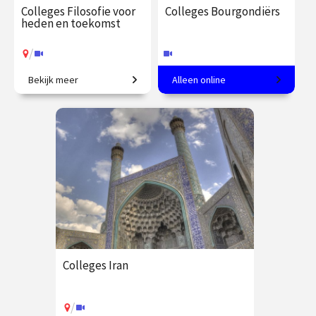
Colleges Filosofie voor
Colleges Bourgondiërs
heden en toekomst
/
Bekijk meer
Alleen online
Wat betekent ethische
Hoogtij van de kunst in de
verantwoordelijkheid in een
Lage Landen.
tijd van technologische
innovatie?
€ 345.00
vanaf 22
€ 217.00
vanaf 22
sep.
sep.
Online
/
Op locatie of online
Colleges Iran
/