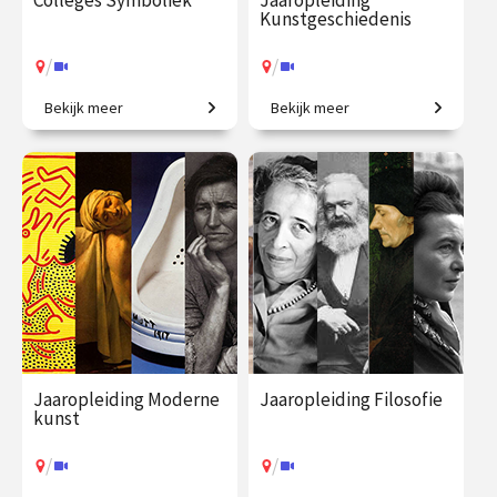
Colleges Symboliek
Jaaropleiding
Kunstgeschiedenis
/
/
Bekijk meer
Bekijk meer
Beeldbetekenis in de kunst.
Het colloquium
kunstgeschiedenis, in één
jaar. Een uitgebreid
chronologisch overzicht.
€ 345.00
vanaf 22
€ 1225.00
vanaf 23
sep.
sep.
/
/
Op locatie of online
Op locatie of online
Jaaropleiding Moderne
Jaaropleiding Filosofie
kunst
/
/