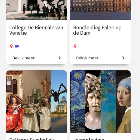
College De Biënnale van
Rondleiding Paleis op
Venetië
de Dam
/
Bekijk meer
Bekijk meer
Een geweldig aanbod aan
Kom mee en ontdek het
hedendaagse kunst.
mooiste stadhuis van de
Gouden Eeuw!
€ 35.00
vanaf 17
€ 27.50
vanaf 12
aug.
aug.
Op locatie
/
Op locatie of online