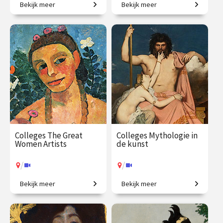
Bekijk meer
Bekijk meer
Is dit kunst? Zo ja, waarom?
In één jaar de wereld beter
begrijpen!
€ 1059.00
vanaf 5
€ 1090.00
vanaf 22
okt.
sep.
/
/
Op locatie of online
Op locatie of online
Colleges The Great
Colleges Mythologie in
Women Artists
de kunst
/
/
Bekijk meer
Bekijk meer
Vrouwen in de
Griekse en Romeinse goden
kunstgeschiedenis, van
bewijzen hun
Judith Leyster tot Nan
onsterfelijkheid.
Goldin.