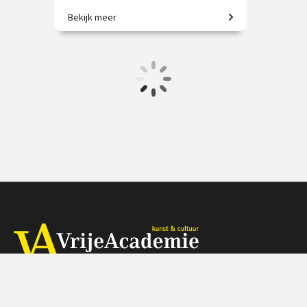
Bekijk meer
Van Persepolis tot het moderne
Teheran.
€ 195.00
vanaf 22 sep.
/
Op locatie of online
Herengracht 368, 1016 CH Amsterdam