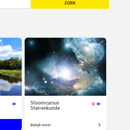
ZOEK
Emailadres
Stoomcursus
/
Sterrenkunde
Bekijk meer
Maak een rondreis door het heelal tot