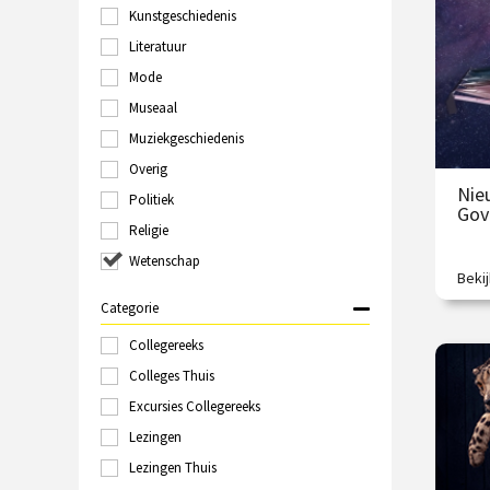
/
Kunstgeschiedenis
Groningen
Haarlem
Literatuur
Hilversum
Mode
Italië
Museaal
Kampen
Kopenhagen
Muziekgeschiedenis
Laren
Overig
Leeuwarden
Nie
Politiek
Leiden
Gove
Londen
Religie
Maastricht
Wetenschap
Marokko
Beki
Een 
Nijmegen
ontd
Categorie
Online
Polen
Collegereeks
€
Rome
Colleges Thuis
Rotterdam
Excursies Collegereeks
/
Schiedam
Sittard
Lezingen
Spanje
Lezingen Thuis
Tallinn