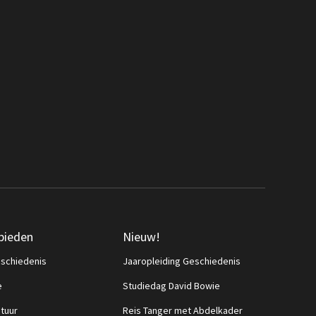
bieden
Nieuw!
schiedenis
Jaaropleiding Geschiedenis
e
Studiedag David Bowie
ctuur
Reis Tanger met Abdelkader