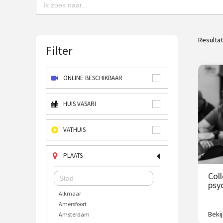
Resulta
Filter
ONLINE BESCHIKBAAR
HUIS VASARI
VATHUIS
PLAATS
Col
psy
Alkmaar
Amersfoort
Beki
Amsterdam
Van 