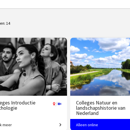
ten:
14
leges Introductie
Colleges Natuur en
/
chologie
landschapshistorie van
Nederland
jk meer
Alleen online
gedrag tot geheugen, van
Leer het landschap lezen.