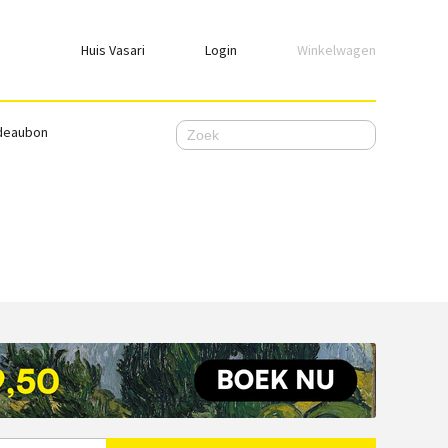
Huis Vasari
Login
Winkelwagen
Login
deaubon
Emailadres
Wachtwoord
Ik wil ingelogd blijven
WACHTWOORD VERGETEN
Nog geen account, meld je
hier
aan.