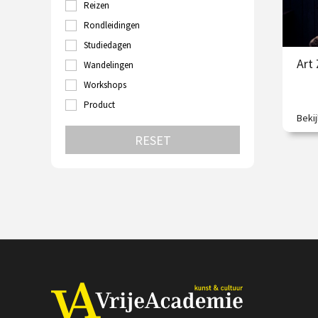
Reizen
Turkije
Utrecht
Rondleidingen
Velp
Studiedagen
Venetië
Art
Wandelingen
Wenen
Zutphen
Workshops
Zwolle
Product
Beki
Waar
sam
RESET
€
S
V