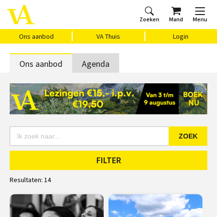
Zoeken
Mand
Menu
Home
Ons aanbod
Agenda
VAthuis
Over ons
Vragen?
Cadeaubon
Huis Vasari
Login
Ons aanbod
VA Thuis
Login
Ons aanbod
Agenda
ZOEK
FILTER
Resultaten:
14