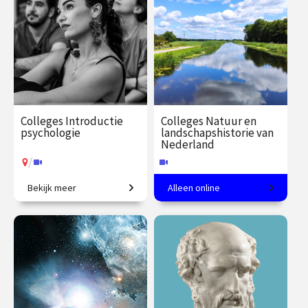
Colleges Introductie
Colleges Natuur en
psychologie
landschapshistorie van
Nederland
/
Bekijk meer
Alleen online
Van gedrag tot geheugen,
Leer het landschap lezen.
van stoornissen tot therapie.
€ 345.00
vanaf 22
€ 217.00
vanaf 26
sep.
jan.
Online
/
Op locatie of online