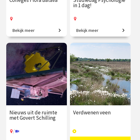
Colleges Flora Batava
Studiedag Psychologie
in 1 dag!
Bekijk meer
Bekijk meer
Een botanisch topstuk.
Voor nieuwsgierige denkers.
€ 217.00
vanaf 1
€ 65.00 / €
vanaf 17
dec.
90.00
sep.
Op locatie
Op locatie
Nieuws uit de ruimte
Verdwenen veen
met Govert Schilling
/