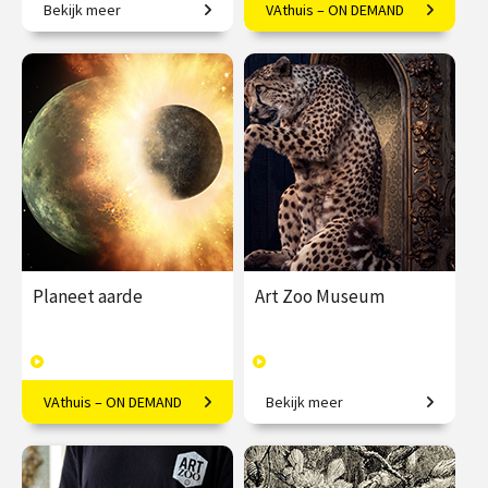
Bekijk meer
VAthuis – ON DEMAND
Een overzicht van recente
Een verdwijnend element
ontdekkingen in de
van ons Nederlandse
astronomie.
landschap
€ 25.00
vanaf 3
€ 17.50
6
nov.
afleveringen
Speeltijd 1 uur
/
Op locatie of online
VAthuis
Planeet aarde
Art Zoo Museum
VAthuis – ON DEMAND
Bekijk meer
Van woeste gloeiende klomp
Waar kunst, ambacht en
sterrenstof naar levendige
natuur samenkomen.
planeet