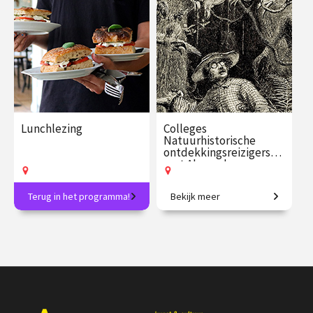
€ 17.50
5
€ 17.50
4
afleveringen
afleveringen
Speeltijd 1 uur
Speeltijd 1 uur
VAthuis
VAthuis
Lunchlezing
Colleges
Natuurhistorische
ontdekkingsreizigers
met Alexander
Reeuwijk
Terug in het programma!
Bekijk meer
Elke week een verrassend
In het spoor van de grote
onderwerp en inclusief
natuurhistorische
lunch!
ontdekkingsreizigers.
€ 24.50
vanaf 11
€ 109.00
vanaf 16
aug.
sep.
Op locatie
Op locatie