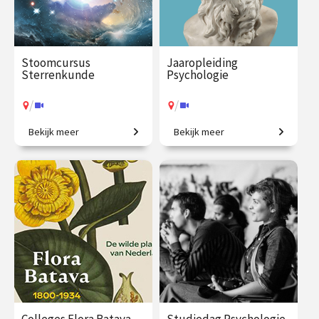
Stoomcursus
Jaaropleiding
Sterrenkunde
Psychologie
/
/
Bekijk meer
Bekijk meer
Maak een rondreis door het
Een introductie naar het
heelal tot aan de sterren en
menselijk zijn
daar voorbij.
€ 217.00
vanaf 2
€ 1225.00
vanaf 29
nov.
sep.
/
/
Op locatie of online
Op locatie of online