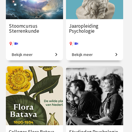
Stoomcursus
Jaaropleiding
Sterrenkunde
Psychologie
/
/
Bekijk meer
Bekijk meer
Maak een rondreis door het
Een introductie naar het
heelal tot aan de sterren en
menselijk zijn
daar voorbij.
€ 217.00
vanaf 2
€ 1225.00
vanaf 29
nov.
sep.
/
/
Op locatie of online
Op locatie of online