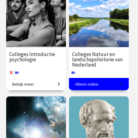
Colleges Introductie
Colleges Natuur en
psychologie
landschapshistorie van
Nederland
/
Bekijk meer
Alleen online
Van gedrag tot geheugen,
Leer het landschap lezen.
van stoornissen tot therapie.
€ 345.00
vanaf 22
€ 217.00
vanaf 26
sep.
jan.
Online
/
Op locatie of online