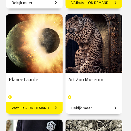
Bekijk meer
VAthuis – ON DEMAND
Een overzicht van recente
Een verdwijnend element
ontdekkingen in de
van ons Nederlandse
astronomie.
landschap
€ 25.00
vanaf 3
€ 17.50
6
nov.
afleveringen
Speeltijd 1 uur
/
Op locatie of online
VAthuis
Planeet aarde
Art Zoo Museum
VAthuis – ON DEMAND
Bekijk meer
Van woeste gloeiende klomp
Waar kunst, ambacht en
sterrenstof naar levendige
natuur samenkomen.
planeet