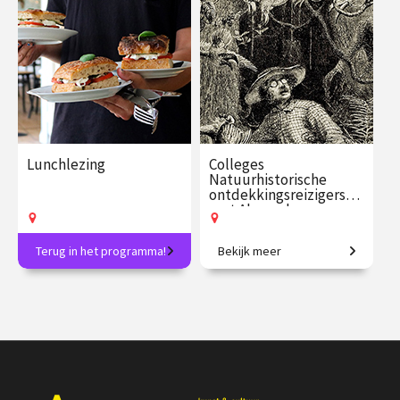
€ 17.50
5
€ 17.50
4
afleveringen
afleveringen
Speeltijd 1 uur
Speeltijd 1 uur
VAthuis
VAthuis
Lunchlezing
Colleges
Natuurhistorische
ontdekkingsreizigers
met Alexander
Reeuwijk
Terug in het programma!
Bekijk meer
Elke week een verrassend
In het spoor van de grote
onderwerp en inclusief
natuurhistorische
lunch!
ontdekkingsreizigers.
€ 24.50
vanaf 11
€ 109.00
vanaf 16
aug.
sep.
Op locatie
Op locatie