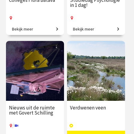
Colleges Flora Batava
Studiedag Psychologie
in 1 dag!
Bekijk meer
Bekijk meer
Een botanisch topstuk.
Voor nieuwsgierige denkers.
€ 217.00
vanaf 1
€ 65.00 / €
vanaf 17
dec.
90.00
sep.
Op locatie
Op locatie
Nieuws uit de ruimte
Verdwenen veen
met Govert Schilling
/