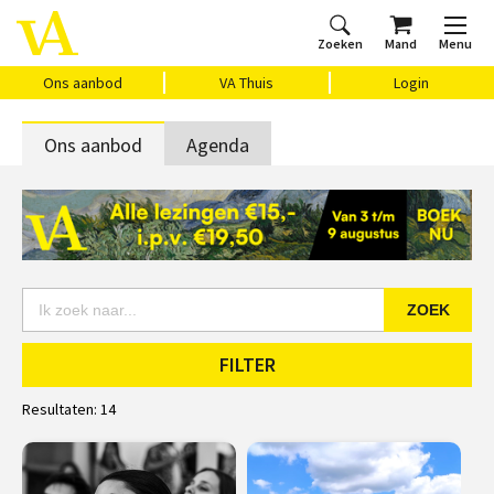
Zoeken
Mand
Menu
Home
Ons aanbod
Agenda
VAthuis
Over ons
Vragen?
Cadeaubon
Huis Vasari
Login
Ons aanbod
VA Thuis
Login
Ons aanbod
Agenda
ZOEK
FILTER
Resultaten:
14