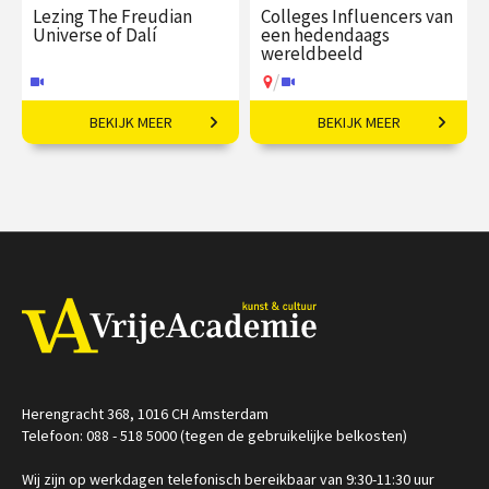
Lezing The Freudian
Colleges Influencers van
Universe of Dalí
een hedendaags
wereldbeeld
/
BEKIJK MEER
BEKIJK MEER
Dalí en de geschriften van
Wie bepaalt hoe wij naar
Sigmund Freud.
de wereld kijken?
€ 19,50
vanaf 07
€ 345,00
vanaf 01
nov
okt
Online
/
Op locatie of online
Herengracht 368, 1016 CH Amsterdam
Telefoon: 088 - 518 5000 (tegen de gebruikelijke belkosten)
Wij zijn op werkdagen telefonisch bereikbaar van 9:30-11:30 uur