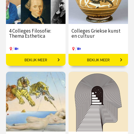
4 Colleges Filosofie:
Colleges Griekse kunst
Thema Esthetica
en cultuur
/
/
BEKIJK MEER
BEKIJK MEER
Filosofische vragen
Ontdek de wereld van de
rondom schoonheid en
oude Grieken.
kunst.
€ 145,00
vanaf 25
€ 217,00
vanaf 21
mei
sep
/
/
Op locatie of online
Op locatie of online