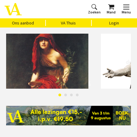
Zoeken
Mand
Menu
Home
Ons aanbod
Agenda
VAthuis
Over ons
Vragen?
Cadeaubon
Huis Vasari
Login
Ons aanbod
VA Thuis
Login