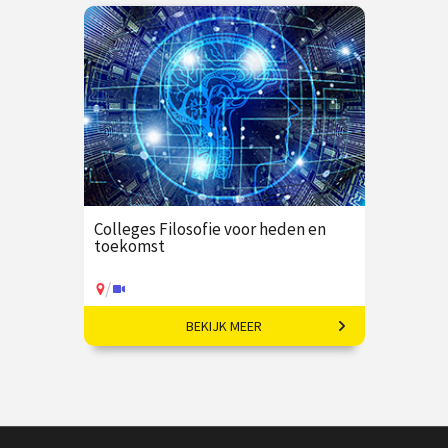
€ 195,00
vanaf 21
€ 1090,00
vanaf 22
sep
sep
/
/
Op locatie of online
Op locatie of online
Colleges Filosofie voor heden en
toekomst
/
BEKIJK MEER
Wat betekent ethische
verantwoordelijkheid in een tijd
van technologische innovatie?
€ 345,00
vanaf 22 sep