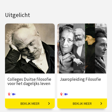
Uitgelicht
Colleges Duitse filosofie
Jaaropleiding Filosofie
voor het dagelijks leven
/
/
BEKIJK MEER
BEKIJK MEER
Van Verlichting tot de 20e
In één jaar de wereld
eeuw.
beter begrijpen!