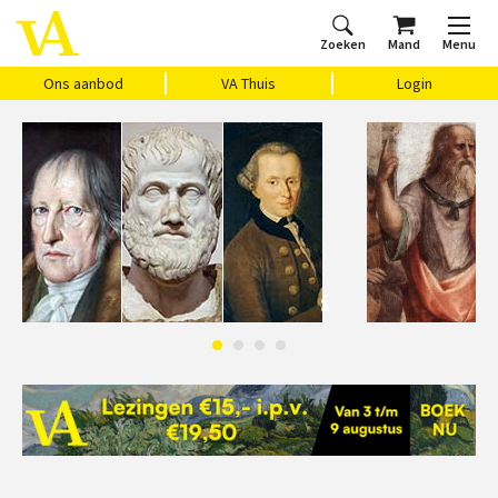
Zoeken
Mand
Menu
Home
Ons aanbod
Agenda
VAthuis
Over ons
Vragen?
Cadeaubon
Huis Vasari
Login
Ons aanbod
VA Thuis
Login