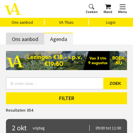
Zoeken
Mand
Menu
Home
Ons aanbod
Agenda
VAthuis
Over ons
Vragen?
Cadeaubon
Huis Vasari
Login
Ons aanbod
VA Thuis
Login
Ons aanbod
Agenda
ZOEK
FILTER
Resultaten:
654
2 okt
vrijdag
09:00 tot 11:00