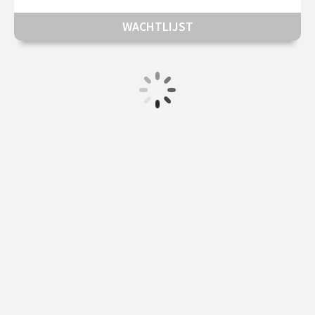
WACHTLIJST
Herengracht 368, 1016 CH Amsterdam