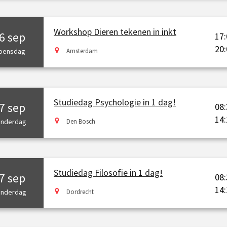
Workshop Dieren tekenen in inkt
6 sep
17:
20:
oensdag
Amsterdam
Studiedag Psychologie in 1 dag!
7 sep
08:
14:
nderdag
Den Bosch
Studiedag Filosofie in 1 dag!
7 sep
08:
14:
nderdag
Dordrecht