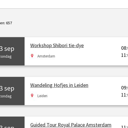
ten:
657
Workshop Shibori tie-dye
3 sep
08:
11:
zondag
Amsterdam
Wandeling Hofjes in Leiden
3 sep
09:
11:
zondag
Leiden
Guided Tour Royal Palace Amsterdam
3 sep
11: