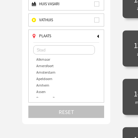
HUIS VASARI
VATHUIS
PLAATS
1
Alkmaar
Amersfoort
Amsterdam
Apeldoorn
Arnhem
1
Assen
Bergen op Zoom
m
Bourtange
RESET
Bussum
Den Bosch
Den Haag
Deventer
Doesburg