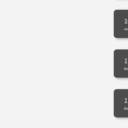
1
w
1
do
1
do