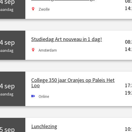
4 sep
08:
14:
aandag
Zwolle
Studiedag Art nouveau in 1 dag!
4 sep
08:
14:
aandag
Amsterdam
College 350 jaar Oranjes op Paleis Het
4 sep
17:
Loo
19:
aandag
Online
Lunchlezing
5 sep
10: