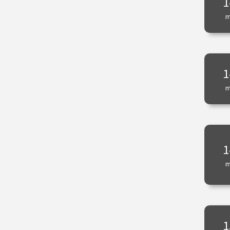
1
Dordrecht
m
Eindhoven
Enschede
Gorssel
Groningen
Haarlem
1
Hilversum
Kampen
m
Laren
Leeuwarden
Leiden
Maastricht
Nijmegen
1
Online
Rotterdam
m
Schiedam
Sittard
Utrecht
Velp
Zutphen
1
Zwolle