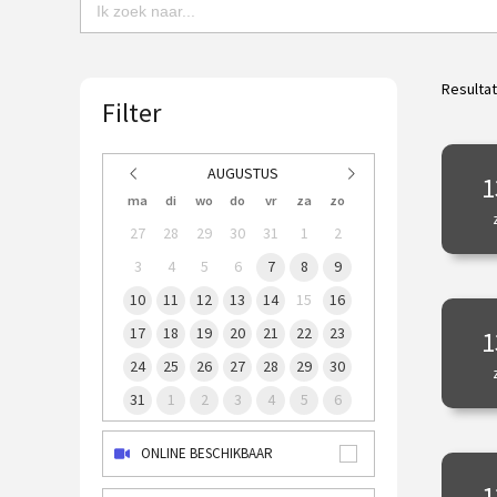
Resulta
Filter
AUGUSTUS
1
ma
di
wo
do
vr
za
zo
27
28
29
30
31
1
2
3
4
5
6
7
8
9
10
11
12
13
14
15
16
17
18
19
20
21
22
23
1
24
25
26
27
28
29
30
31
1
2
3
4
5
6
ONLINE BESCHIKBAAR
1