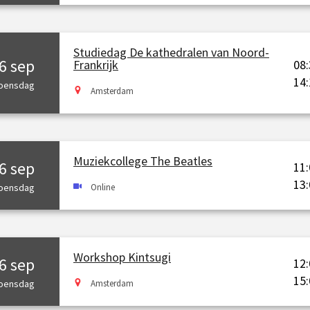
Studiedag De kathedralen van Noord-
6 sep
08:
Frankrijk
14:
oensdag
Amsterdam
Muziekcollege The Beatles
6 sep
11:
13:
oensdag
Online
Workshop Kintsugi
6 sep
12:
15:
oensdag
Amsterdam