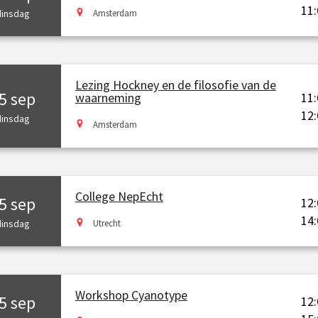
11:
dinsdag
Amsterdam
Lezing Hockney en de filosofie van de
5 sep
11:
waarneming
12:
dinsdag
Amsterdam
College NepEcht
5 sep
12:
14:
dinsdag
Utrecht
Workshop Cyanotype
5 sep
12: