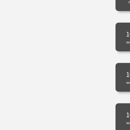
1
w
1
w
1
w