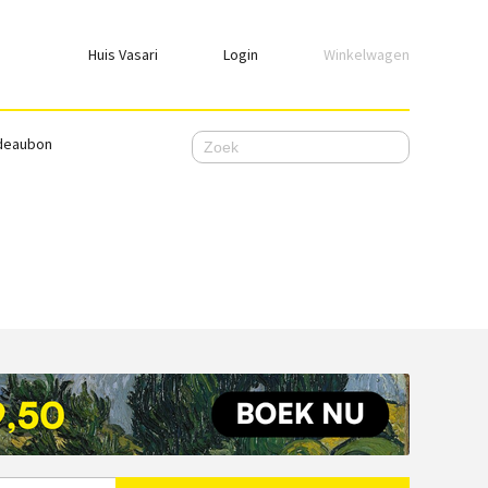
Huis Vasari
Login
Winkelwagen
Login
deaubon
Emailadres
Wachtwoord
Ik wil ingelogd blijven
WACHTWOORD VERGETEN
Nog geen account, meld je
hier
aan.