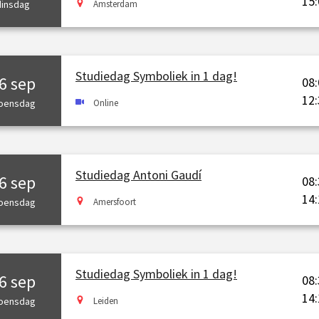
15:
dinsdag
Amsterdam
Studiedag Symboliek in 1 dag!
6 sep
08:
12:
oensdag
Online
Studiedag Antoni Gaudí
6 sep
08:
14:
oensdag
Amersfoort
Studiedag Symboliek in 1 dag!
6 sep
08:
14:
oensdag
Leiden