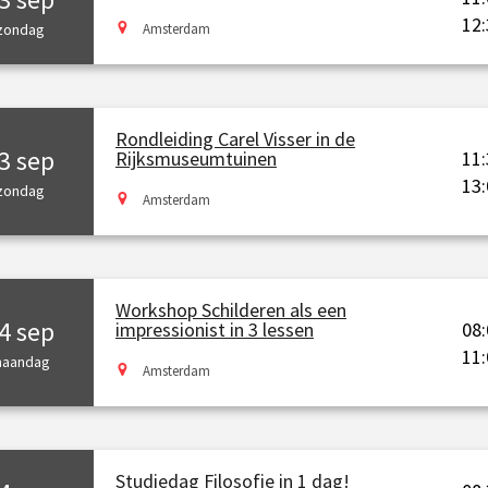
12:
zondag
Amsterdam
Rondleiding Carel Visser in de
3 sep
11:
Rijksmuseumtuinen
13:
zondag
Amsterdam
Workshop Schilderen als een
4 sep
08:
impressionist in 3 lessen
11:
aandag
Amsterdam
Studiedag Filosofie in 1 dag!