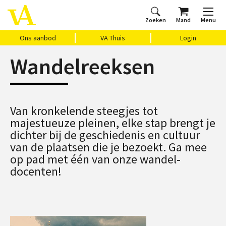
Zoeken
Mand
Menu
Home
Ons aanbod
Agenda
VAthuis
Over ons
Vragen?
Cadeaubon
Huis Vasari
Login
Ons aanbod
VA Thuis
Login
Wandelreeksen
Van kronkelende steegjes tot
majestueuze pleinen, elke stap brengt je
dichter bij de geschiedenis en cultuur
van de plaatsen die je bezoekt. Ga mee
op pad met één van onze wandel-
docenten!