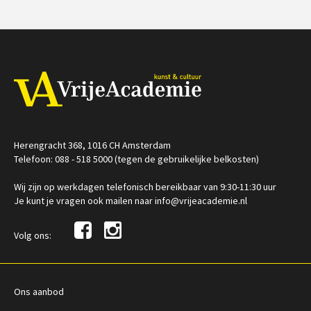
€ 19,50
€ 195,00
vanaf 28
okt
/
/
Op locatie of online
Op locatie of online
Herengracht 368, 1016 CH Amsterdam
Telefoon: 088 - 518 5000 (tegen de gebruikelijke belkosten)
Wij zijn op werkdagen telefonisch bereikbaar van 9:30-11:30 uur
Je kunt je vragen ook mailen naar info@vrijeacademie.nl
Volg ons:
Ons aanbod