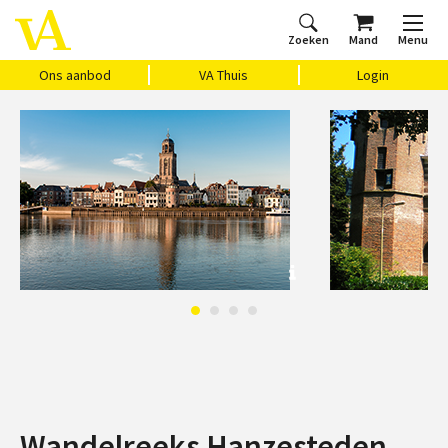
Zoeken
Mand
Menu
Home
Ons aanbod
Agenda
VAthuis
Over ons
Vragen?
Cadeaubon
Huis Vasari
Login
Ons aanbod
VA Thuis
Login
Wandelreeks Hanzesteden