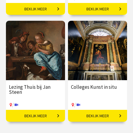
BEKIJK MEER
BEKIJK MEER
De mooiste art nouveau
De zondebok op een
architectuur in 3 steden.
bezem.
€ 81,50
vanaf 01
€ 35,00
vanaf 30
sep
okt
Op locatie
/
Op locatie of online
Lezing Thuis bij Jan
Colleges Kunst in situ
Steen
/
/
BEKIJK MEER
BEKIJK MEER
400 jaar leven in de
Kunstwerken in hun
brouwerij.
oorspronkelijke context.