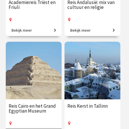
Academiereis Triëst en
Reis Andalusië: mix van
Friuli
cultuur en religie
Bekijk meer
Bekijk meer
6-daagse reis o.l.v. Frederike
7-daagse reis o.l.v. Robert-
Upmeijer, Liesje Schreuders
Jan Muller.
en Patricia Huisman
€ 2625.00
vanaf 25
€ 2395.00
vanaf 1
okt.
nov.
Op locatie
Op locatie
Reis Caïro en het Grand
Reis Kerst in Tallinn
Egyptian Museum