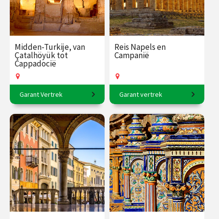
Midden-Turkije, van
Reis Napels en
Çatalhöyük tot
Campanië
Cappadocië
Garant Vertrek
Garant vertrek
8-daagse reis o.l.v Karin
8-daagse reis o.l.v. René van
Braamhorst.
Beek
€ 3250.00
vanaf 15
€ 2750.00
vanaf 16
okt.
okt.
Op locatie
Op locatie