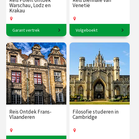
Reis Polen: ontdek
Reis Biënnale van
Warschau, Lodz en
Venetië
Krakau
Garant vertrek
Volgeboekt
8-daagse reis o.l.v. Krzysztof
4-daagse reis o.l.v. Robert-
Dobrowolski-Onclin.
Jan Muller.
€ 2545.00
vanaf 8
€ 1590.00
vanaf 16
aug.
aug.
Op locatie
Op locatie
Reis Ontdek Frans-
Filosofie studeren in
Vlaanderen
Cambridge