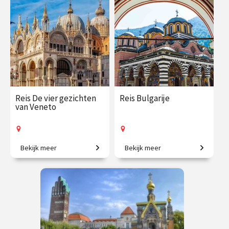
€ 2290.00
vanaf 21
€ 1195.00
vanaf 20
dec.
jan.
Op locatie
Op locatie
Reis De vier gezichten
Reis Bulgarije
van Veneto
Bekijk meer
Bekijk meer
6-daagse reis o.l.v. Aldwin
11-daagse reis o.l.v. Karin
Kroeze.
Braamhorst.
€ 2250.00
vanaf 1
€ 3695.00
vanaf 2
mei
mei
Op locatie
Op locatie