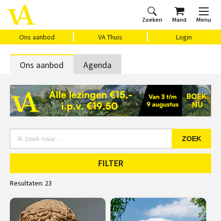
Zoeken
Mand
Menu
Home
Ons aanbod
Agenda
VAthuis
Over ons
Vragen?
Cadeaubon
Huis Vasari
Login
Ons aanbod
VA Thuis
Login
Ons aanbod
Agenda
ZOEK
FILTER
Resultaten:
23