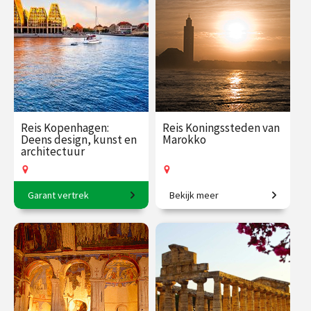
€ 2700.00
vanaf 20
€ 1565.00
vanaf 20
sep.
sep.
Op locatie
Op locatie
Reis Kopenhagen:
Reis Koningssteden van
Deens design, kunst en
Marokko
architectuur
Garant vertrek
Bekijk meer
6-daagse reis o.l.v. Sjoerd
9-daagse vliegreis o.l.v.
Soeters en Frederike
Krzysztof Dobrowolski-
Upmeijer
Onclin
€ 2365.00
vanaf 28
€ 3250.00
vanaf 8
sep.
okt.
Op locatie
Op locatie