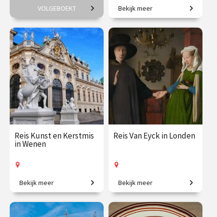
VOLGEBOEKT
Bekijk meer
6-daagse reis o.l.v. Huub
6-daagse reis o.l.v. Frederik
Pragt.
Erens.
€ 2695.00
vanaf 10
€ 2195.00
vanaf 20
nov.
dec.
Op locatie
Op locatie
Reis Kunst en Kerstmis
Reis Van Eyck in Londen
in Wenen
Bekijk meer
Bekijk meer
6-daagse vliegreis o.l.v.
4-daagse treinreis o.l.v.
Robert-Jan Muller.
Frederike Upmeijer.