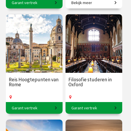
Garant vertrek
Bekijk meer
6-daagse reis o.l.v. Heleen
6-daagse reis o.l.v. Rico
Niele
Sneller.
€ 2050.00
vanaf 31
€ 1945.00
vanaf 7
aug.
sep.
Op locatie
Op locatie
Reis Hoogtepunten van
Filosofie studeren in
Rome
Oxford
Garant vertrek
Garant vertrek
7-daagse reis o.l.v. Robert-
5-daagse reis o.l.v. Rico
Jan Muller.
Sneller