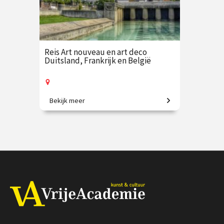
Reis Art nouveau en art deco
Duitsland, Frankrijk en België
Bekijk meer
7-daagse reis o.l.v. Frederik Erens
€ 2395.00
vanaf 1 sep.
Op locatie