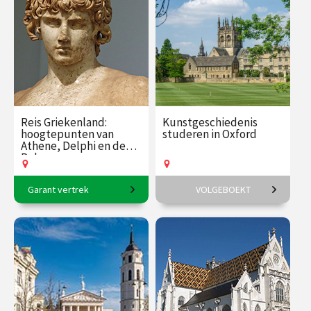
Reis Griekenland:
Kunstgeschiedenis
hoogtepunten van
studeren in Oxford
Athene, Delphi en de
Peloponnesos
Garant vertrek
VOLGEBOEKT
8-daagse reis o.l.v. Karin
6-daagse reis o.l.v. Frederike
Braamhorst
Upmeijer.
€ 2500.00
vanaf 6
€ 1785.00
vanaf 18
okt.
aug.
Op locatie
Op locatie