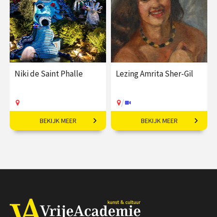
/
/
Op locatie of online
Op locatie of online
Niki de Saint Phalle
Lezing Amrita Sher-Gil
/
BEKIJK MEER
BEKIJK MEER
Kleurrijk, speels en
‘Europa is van Picasso,
grensverleggend.
India is van mij.’
€ 17,50
€ 19,50
vanaf 30
aug
Op locatie
/
Op locatie of online