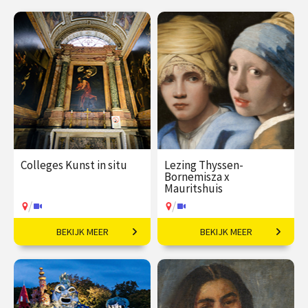
Colleges Kunst in situ
Lezing Thyssen-
Bornemisza x
Mauritshuis​
/
/
BEKIJK MEER
BEKIJK MEER
Kunstwerken in hun
Meesterwerken uit
oorspronkelijke context.
Madrid.
€ 195,00
vanaf 28
€ 19,50
vanaf 23
okt
okt