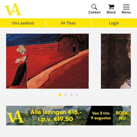
Zoeken
Mand
Menu
Home
Ons aanbod
Agenda
VAthuis
Over ons
Vragen?
Cadeaubon
Huis Vasari
Login
Ons aanbod
VA Thuis
Login