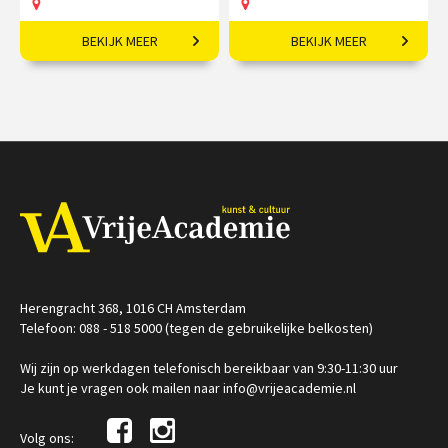
BEKIJK MEER
BEKIJK MEER
7-daagse reis o.l.v. Robert-
Van oudheid tot heden:
Jan Muller.
mooiste kunstwerken op
een rij
€ 2700,00
vanaf 21
€ 169,00
sep
Op locatie
Op locatie
Herengracht 368, 1016 CH Amsterdam
Telefoon: 088 - 518 5000 (tegen de gebruikelijke belkosten)
Wij zijn op werkdagen telefonisch bereikbaar van 9:30-11:30 uur
Je kunt je vragen ook mailen naar info@vrijeacademie.nl
Volg ons: