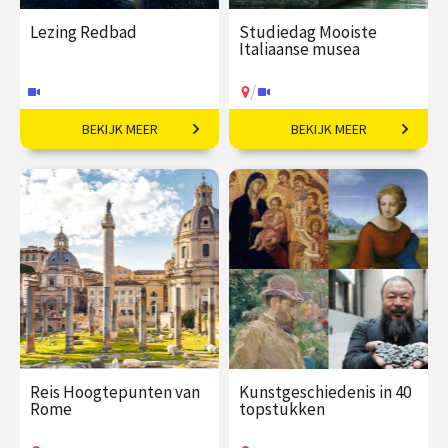
Lezing Redbad
Studiedag Mooiste
Italiaanse musea
/
BEKIJK MEER
BEKIJK MEER
De legendarische koning.
Topcollecties achter
historische gevels.
€ 19,50
vanaf 30
€ 90,00
vanaf 17
sep
okt
Online
/
Op locatie of online
Reis Hoogtepunten van
Kunstgeschiedenis in 40
Rome
topstukken