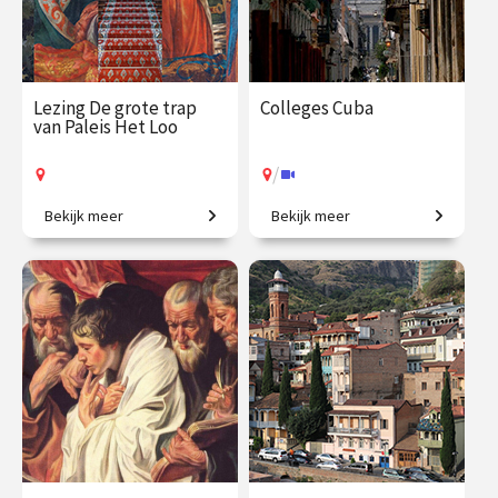
Lezing De grote trap
Colleges Cuba
van Paleis Het Loo
/
Bekijk meer
Bekijk meer
Een eeuwenoude trap vol
De Caraïbische smeltkroes.
verhalen.
€ 19.50
vanaf 16
€ 109.00
vanaf 2
aug.
dec.
Op locatie
/
Op locatie of online