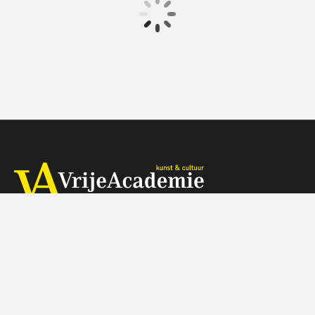
€ 3145.00
vanaf 17 aug.
Op locatie
Herengracht 368, 1016 CH Amsterdam
Telefoon: 088 - 518 5000 (tegen de gebruikelijke belkosten)
Wij zijn op werkdagen telefonisch bereikbaar van 9:30-11:30 uur
Je kunt je vragen ook mailen naar info@vrijeacademie.nl