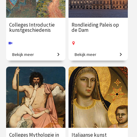
Colleges Introductie
Rondleiding Paleis op
kunstgeschiedenis
de Dam
Bekijk meer
Bekijk meer
2500 jaar westerse
Kom mee en ontdek het
kunstgeschiedenis in
mooiste stadhuis van de
vogelvlucht.
Gouden Eeuw!
€ 345.00
vanaf 28
€ 27.50
vanaf 12
sep.
aug.
Online
Op locatie
Colleges Mythologie in
Italiaanse kunst