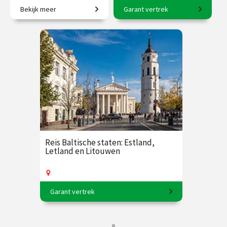
Bekijk meer
Garant vertrek
Van jachtslot tot vorstelijk
8-daagse reis o.l.v. Karin
paleis.
Braamhorst
€ 35.00
vanaf 8
€ 2500.00
vanaf 6
sep.
okt.
Op locatie
/
Op locatie of online
Reis Baltische staten: Estland,
Letland en Litouwen
Garant vertrek
11-daagse reis o.l.v. Frederik Erens.