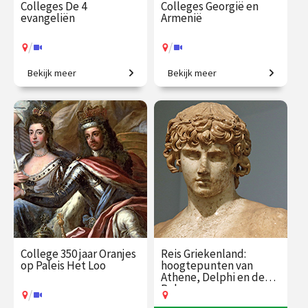
Colleges De 4
Colleges Georgië en
evangeliën
Armenië
/
/
Bekijk meer
Bekijk meer
De verhalen achter
Politieke en culturele
Mattheüs, Markus, Lucas en
geschiedenis van een
Johannes.
fascinerende regio.
€ 195.00
vanaf 27
€ 195.00
vanaf 31
jan.
aug.
/
/
Op locatie of online
Op locatie of online
College 350 jaar Oranjes
Reis Griekenland:
op Paleis Het Loo
hoogtepunten van
Athene, Delphi en de
Peloponnesos
/