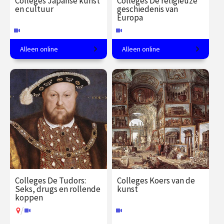
Colleges Japanse kunst
Colleges De religieuze
en cultuur
geschiedenis van
Europa
Alleen online
Alleen online
In 8 colleges van tempel tot
Een meer dan christelijk
theeceremonie.
continent.
€ 288.00
vanaf 27
€ 217.00
vanaf 21
jan.
sep.
Online
Online
Colleges De Tudors:
Colleges Koers van de
Seks, drugs en rollende
kunst
koppen
/