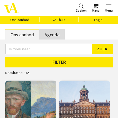
Zoeken
Mand
Menu
Home
Ons aanbod
Agenda
VAthuis
Over ons
Vragen?
Cadeaubon
Huis Vasari
Login
Ons aanbod
VA Thuis
Login
Ons aanbod
Agenda
ZOEK
FILTER
Resultaten:
145