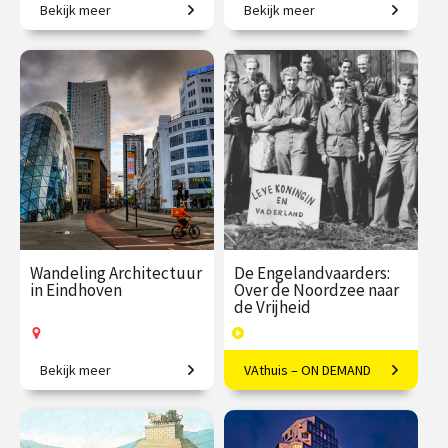
Bekijk meer
Bekijk meer
Een geschiedenis van
Creatieve steden, van
Engeland in zes huwelijken.
Athene tot New York.
€ 217.00
vanaf 15
€ 345.00
vanaf 23
sep.
sep.
Online
/
Op locatie of online
Wandeling Architectuur
De Engelandvaarders:
in Eindhoven
Over de Noordzee naar
de Vrijheid
Bekijk meer
VAthuis – ON DEMAND
Een stad die nooit stilstaat!
Welke wegen leiden naar
vrijheid? Bewandel met
Saskia Poelman het pad van
de Engelandvaarders.