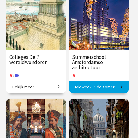
€ 27.50
vanaf 18
€ 17.50
4
sep.
afleveringen
Op locatie
Speeltijd 1 uur
VAthuis
Colleges De 7
Summerschool
wereldwonderen
Amsterdamse
architectuur
/
Bekijk meer
Midweek in de zomer
De beroemdste
Van middeleeuwse huizen
bouwwerken uit de oudheid.
tot moderne hoogbouw.
€ 145.00
vanaf 1
€ 375.00
vanaf 17
okt.
aug.
Op locatie
/
Op locatie of online