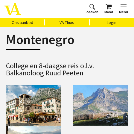
Zoeken
Mand
Menu
Home
Ons aanbod
Agenda
VAthuis
Over ons
Vragen?
Cadeaubon
Huis Vasari
Login
Ons aanbod
VA Thuis
Login
Montenegro
College en 8-daagse reis o.l.v.
Balkanoloog Ruud Peeten