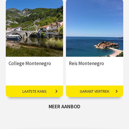
College Montenegro
Reis Montenegro
Balkanoloog Ruud Peeten
Vliegreis o.l.v. drs. Ruud
LAATSTE KANS
GARANT VERTREK
over de roerige geschiedenis
Peeten
en natuurlijke schoonheid van
Montenegro.
MEER AANBOD
€ 32,50
€ 1995,00