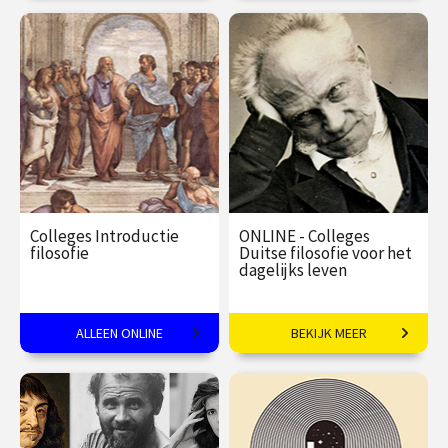
uit andere continenten.
€ 22,50
€ 215,00
Colleges Introductie
ONLINE - Colleges
filosofie
Duitse filosofie voor het
dagelijks leven
Een andere kijk op de
ALLEEN ONLINE
BEKIJK MEER
werkelijkheid
€ 335,00
€ 195,00
vanaf 30
sep