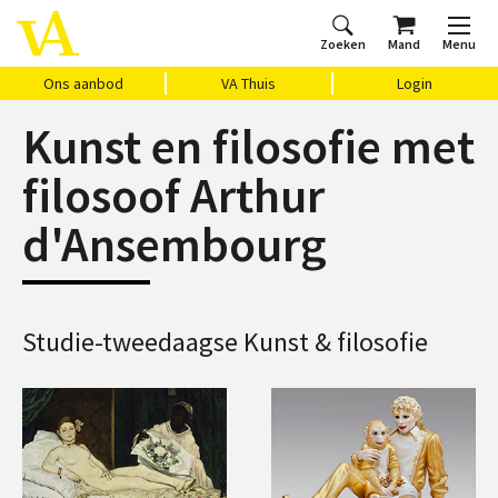
Zoeken
Mand
Menu
Home
Ons aanbod
Agenda
VAthuis
Over ons
Vragen?
Cadeaubon
Huis Vasari
Login
Ons aanbod
VA Thuis
Login
Kunst en filosofie met
filosoof Arthur
d'Ansembourg
Studie-tweedaagse Kunst & filosofie