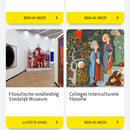
Het mooie, het lelijke en de
Door filosoof Arthur
BEKIJK MEER
BEKIJK MEER
verbeelding van het kwaad
d'Ansembourg
€ 69,00
€ 69,00
Filosofische rondleiding
Colleges Interculturele
Stedelijk Museum
filosofie
Waarom is dit kunst?
Na deze reeks kijkt u met
LAATSTE KANS
BEKIJK MEER
andere ogen en met meer
kennis en begrip naar kunst